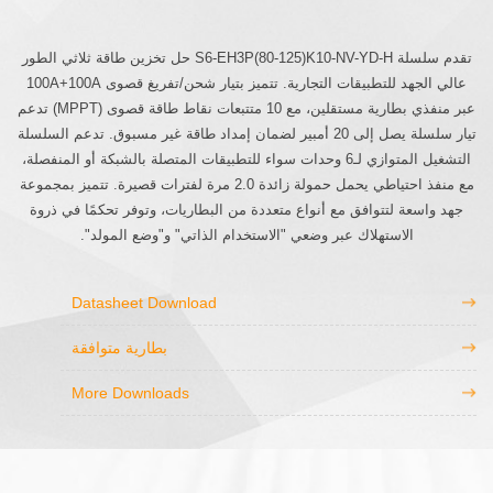
تقدم سلسلة S6-EH3P(80-125)K10-NV-YD-H حل تخزين طاقة ثلاثي الطور
عالي الجهد للتطبيقات التجارية. تتميز بتيار شحن/تفريغ قصوى 100A+100A
عبر منفذي بطارية مستقلين، مع 10 متتبعات نقاط طاقة قصوى (MPPT) تدعم
تيار سلسلة يصل إلى 20 أمبير لضمان إمداد طاقة غير مسبوق. تدعم السلسلة
التشغيل المتوازي لـ6 وحدات سواء للتطبيقات المتصلة بالشبكة أو المنفصلة،
مع منفذ احتياطي يحمل حمولة زائدة 2.0 مرة لفترات قصيرة. تتميز بمجموعة
جهد واسعة لتتوافق مع أنواع متعددة من البطاريات، وتوفر تحكمًا في ذروة
الاستهلاك عبر وضعي "الاستخدام الذاتي" و"وضع المولد".
Datasheet Download
بطارية متوافقة
More Downloads