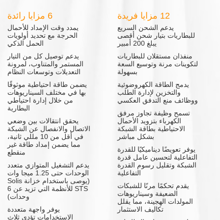
12 مزايا فريدة
6 مزايا رائدة
يدعم الشحن السريع
يمدد وقت الإمداد للأحمال
للبطاريات بتيار شحن أقصى
الحرجة مع تحديد أولويات
يبلغ 200 أمبير
الحمل الذكي
منفذان مستقلان للبطاريات
يدعم توصيل كل من التيار
لتكوينات مرنة وتوسيع السعة
المستمر والمتناوب، لمرونة
بسهولة
التعديلات وتوسعات النظام
يدمج الطاقة الكهروضوئية
يضمن طاقة احتياطية موثوقًا
والتخزين لإدارة الطلب
بها في مختلف السيناريوهات
ووظائف منع التدفق العكسي
من خلال إدارة احتياطي
البطارية
تسمح وظيفة تجاوز مرفق
الكهرباء بتزويد الأحمال
يحقق انتقالات بين وضعي
الاحتياطية بطاقة الشبكة
الاتصال والانفصال عن الشبكة
بشكل مباشر
في أقل من 10 مللي ثانية،
مما يضمن إمداد طاقة غير
يوفر تعويضًا ديناميكيًا للقدرة
منقطع
التفاعلية لتحسين عامل قدرة
الشبكة وتقليل رسوم القدرة
يدعم التشغيل المتوازي متعدد
التفاعلية
الوحدات حتى 1.25 ميجا وات
(يوصى باستخدام خزانة Solis
يقدم تحكمًا مرنًا للشبكات
STS للأنظمة التي تزيد عن 6
الضعيفة وسيناريوهات
وحدات)
المولدات الهجينة، مما يقلل
تكاليف الاستثمار
يوفر واجهة متعددة
الاستخدامات تؤدي ثلاث