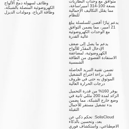
متوافق مع وحدات البطاريات
وظائف لسهولة دمج الألواح
بسعة 100-314 أمبير/ساعة،
الكهروضوئية المتصلة بالشبكة،
مما يقلل التكاليف الإجمالية
وطاقة الرياح، ومولدات الديزل
للنظام
يدعم تيارًا أقصى للسلسلة يبلغ
21 أمبير، مما يضمن التوافق
مع الوحدات الكهروضوئية
عالية القدرة
يدعم ما يصل إلى ضعف
الإدخال المقدّر للألواح
الكهروضوئية، لمضاعفة
الاستفادة القصوى من الطاقة
الشمسية
تضمن تقنية التبريد الحاصلة
على براءة اختراع التشغيل
الموثوق به حتى في ظروف
درجات الحرارة العالية
يوفر 160% من قدرة التحميل
الزائد لمدة 200 مللي ثانية في
وضع خارج الشبكة، مما يضمن
بدء تشغيل مستقر للأحمال
الثقيلة
SolisCloud: تحكم ذكي عن
بعد، وتحسين بالذكاء
الاصطناعي، واستكشاف فوري