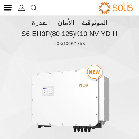


الموثوقية الأمان القدرة
S6-EH3P(80-125)K10-NV-YD-H
80K/100K/125K