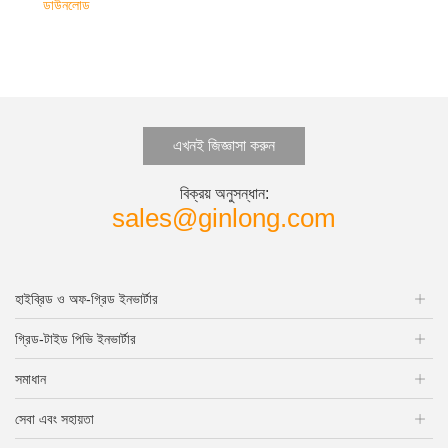
ডাউনলোড
এখনই জিজ্ঞাসা করুন
বিক্রয় অনুসন্ধান:
sales@ginlong.com
হাইব্রিড ও অফ-গ্রিড ইনভার্টার
গ্রিড-টাইড পিভি ইনভার্টার
সমাধান
সেবা এবং সহায়তা