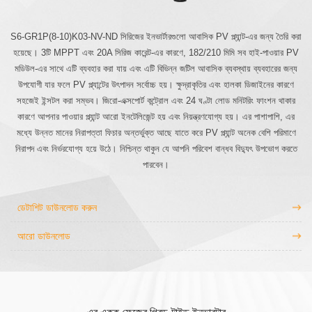
S6-GR1P(8-10)K03-NV-ND সিরিজের ইনভার্টারগুলো আবাসিক PV প্ল্যান্ট-এর জন্য তৈরি করা
হয়েছে। 3টি MPPT এবং 20A সিরিজ কারেন্ট-এর কারণে, 182/210 মিমি সব হাই-পাওয়ার PV
মডিউল-এর সাথে এটি ব্যবহার করা যায় এবং এটি বিভিন্ন জটিল আবাসিক ব্যবস্থায় ব্যবহারের জন্য
উপযোগী যার ফলে PV প্ল্যান্টের উৎপাদন সর্বোচ্চ হয়। ক্ষুদ্রাকৃতির এবং হালকা ডিজাইনের কারণে
সহজেই ইন্সটল করা সম্ভব। জিরো-এক্সপোর্ট কন্ট্রোল এবং 24 ঘণ্টা লোড মনিটরিং ফাংশন থাকার
কারণে আপনার পাওয়ার প্ল্যান্ট আরো ইনটেলিজেন্ট হয় এবং নিয়ন্ত্রণযোগ্য হয়। এর পাশাপাশি, এর
মধ্যে উন্নত মানের নিরাপত্তা ফিচার অন্তর্ভুক্ত আছে যাতে করে PV প্ল্যান্ট অনেক বেশি পরিমাণে
নিরাপদ এবং নির্ভরযোগ্য হয়ে উঠে। নিশ্চিন্ত থাকুন যে আপনি পরিবেশ বান্ধব বিদ্যুৎ উপভোগ করতে
পারবেন।
ডেটাশিট ডাউনলোড করুন
আরো ডাউনলোড