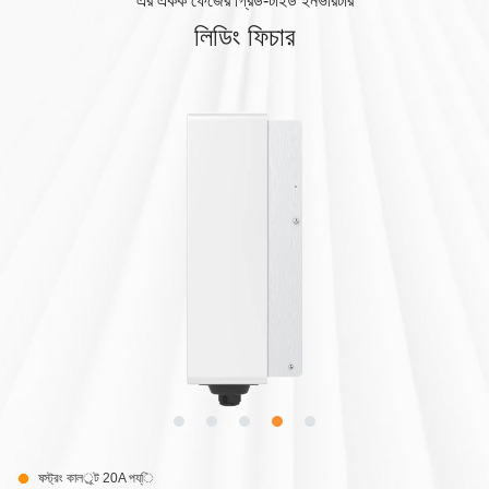
এর একক ফেজের গ্রিড-টাইড ইনভারটার
লিডিং ফিচার
ষস্ট্রং কালর্্ট 20A পয্ি