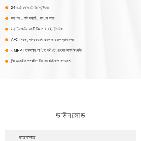
24-রণ্টা কোড িযিয় মতন্টতরং
উৎপােন ্ষকি তনয়্িি সম্্ন কলর
ইন্্টলগ্রল্টড তসটি এিং তম্টার ই্্টারলিস
AFCI সরক্ষা, কাযকরভালি আগুলনর ঝতক হ্রাস কলর
৩ MPPT তডজাইন, যা িহু মখী োেগুজের জনযি উপযকি
প্র্সি কভালল্টজ পতরসীমা এিং কম স্টা্টআপ কভালল্টজ
ডাউনলোড
ডাউনলোড