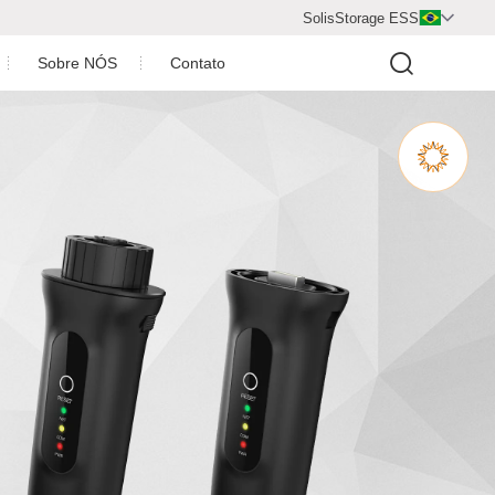
SolisStorage ESS

Sobre NÓS
Contato
Centro de vídeo
Perfil da Empresa
Honra da Empresa
Parceiro de cooperação
aica
Carreiras
Sala de Imprensa