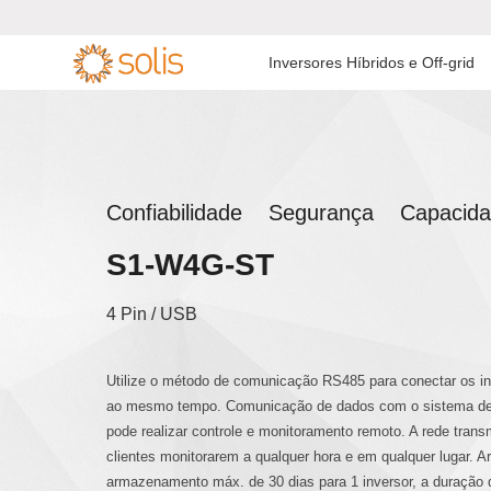
Inversores Híbridos e Off-grid
Inversor de
Inversor Residencial On-
Inversor Híbri
Inversor Monof

Armazenamento
grid

Residencial
Inversor C&I On-grid
Inversor Híbri
Confiabilidade Segurança Capacid
Inversor de Armazenamento
Inversor para Usinas de
C&I
S1-W4G-ST
Inversor Híbri
Grande Escala
Tensão
Acessórios e Monitoramento
4 Pin / USB
Acessórios e Monitoramento
Inversor Mono
Utilize o método de comunicação RS485 para conectar os in
ao mesmo tempo. Comunicação de dados com o sistema de 
Inversor Off-gr
pode realizar controle e monitoramento remoto. A rede trans
clientes monitorarem a qualquer hora e em qualquer lugar. A
armazenamento máx. de 30 dias para 1 inversor, a duração