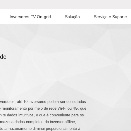
Inversores FV On-grid
Solução
Serviço e Suporte
Solução de planta residencial
Download
do Monofásico de Baixa Tensão
ásico
Inversor Trifásico
Solução da planta C&I
Garantia
do Trifásico de Baixa Tensão
ade
Solução de planta em escala de utilidade
Serviço pós-venda
Solução de armazenamento de energia
Monitoramento
do de Fase Dividida de Baixa
Estudo de Caso
Projeto de Planta Fotovolt
fásico AC Coupled
Perguntas Frequentes
versores, até 10 inversores podem ser conectados
Videos de Instalação
monitoramento por meio de rede Wi-Fi ou 4G, que
id Monofásico
mite dados intuitivos, o que é conveniente para os
rmazena dados completos do inversor offline;
 do armazenamento diminui proporcionalmente à