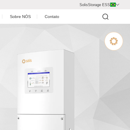
SolisStorage ESS

Sobre NÓS
Contato
Centro de vídeo
Perfil da Empresa
Honra da Empresa
Parceiro de cooperação
aica
Carreiras
Sala de Imprensa