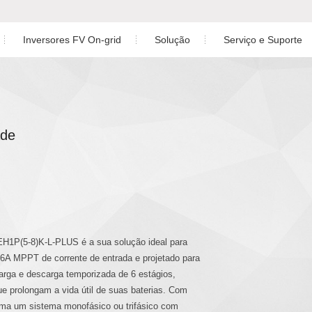
Inversores FV On-grid
Solução
Serviço e Suporte
Solução de planta residencial
Download
do Monofásico de Baixa Tensão
ásico
Inversor Trifásico
Solução da planta C&I
Garantia
do Trifásico de Baixa Tensão
ade
Solução de planta em escala de utilidade
Serviço pós-venda
Solução de armazenamento de energia
Monitoramento
do de Fase Dividida de Baixa
Estudo de Caso
Projeto de Planta Fotovolt
fásico AC Coupled
Perguntas Frequentes
EH1P(5-8)K-L-PLUS é a sua solução ideal para
Videos de Instalação
6A MPPT de corrente de entrada e projetado para
id Monofásico
carga e descarga temporizada de 6 estágios,
ue prolongam a vida útil de suas baterias. Com
orma um sistema monofásico ou trifásico com