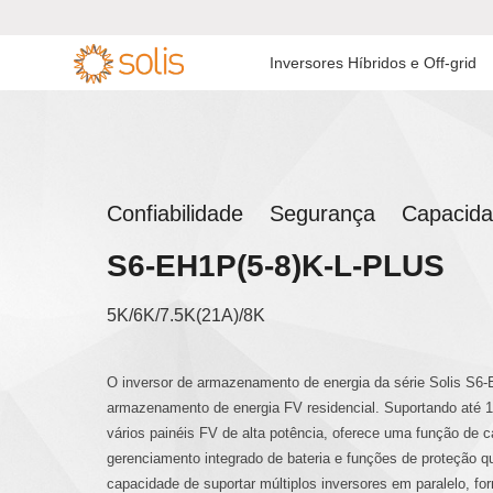
Inversores Híbridos e Off-grid
Inversor de
Inversor Residencial On-
Inversor Híbri
Inversor Monof

Armazenamento
grid

Residencial
Inversor C&I On-grid
Inversor Híbri
Confiabilidade Segurança Capacid
Inversor de Armazenamento
Inversor para Usinas de
C&I
S6-EH1P(5-8)K-L-PLUS
Inversor Híbri
Grande Escala
Tensão
Acessórios e Monitoramento
5K/6K/7.5K(21A)/8K
Acessórios e Monitoramento
Inversor Mono
O inversor de armazenamento de energia da série Solis S6-
armazenamento de energia FV residencial. Suportando até 1
Inversor Off-gr
vários painéis FV de alta potência, oferece uma função de 
gerenciamento integrado de bateria e funções de proteção q
capacidade de suportar múltiplos inversores em paralelo, f