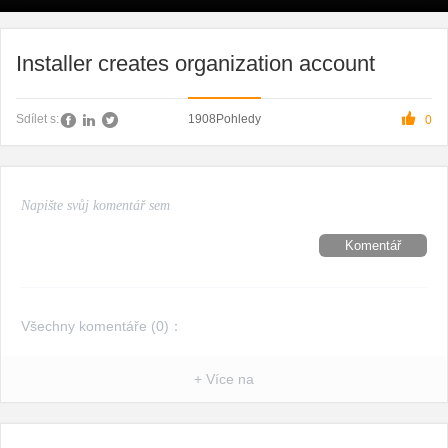
Installer creates organization account

1908
Pohledy
Sdílet s:
0
Komentář
Všechny komentáře (
0
)：
+ Více na