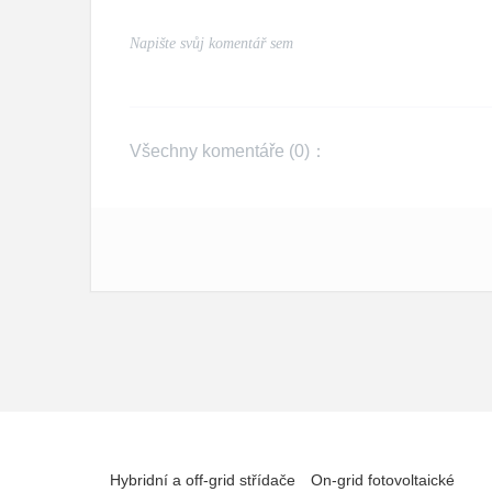
Všechny komentáře (
0
)：
Hybridní a off-grid střídače
On-grid fotovoltaické