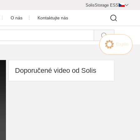
SolisStorage ESS

O nás
Kontaktujte nás

Centrum videa
Profil společnosti
cenění společnosti
Doporučené video od Solis
rárny
rtner pro spolupráci
nky a tiskové zprávy