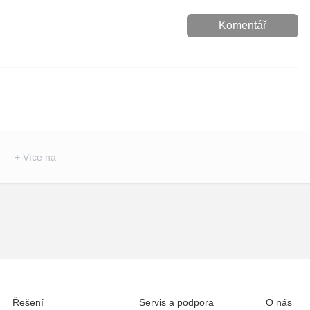
Komentář
+ Více na
Řešení
Servis a podpora
O nás