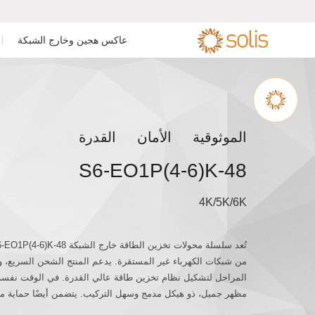
عاكس هجين وخارج الشبكة
عاكس سكني متصل بالشبكة
عاكس تخزين الطاقة السكني


عاكس أحادي الط
عاكس هجين أحادي
عاكس تخزين الطاقة للأعمال
عاكس للأعمال والصناعة متصل
بالشبكة
والصناعة
عاكس هجين ثلاثي 
الموثوقية الأمان القدرة
ملحقات & المراقبة
عاكس على نطاق المرافق
S6-EO1P(4-6)K-48
عاكس أحادي الطو
ملحقات & المراقبة
4K/5K/6K
من شبكات الكهرباء غير المستقرة. يدعم المنتج الشحن السريع، ويم
المراحل لتشكيل نظام تخزين طاقة عالي القدرة. في الوقت نفسه، 
مظهر جميل، ذو هيكل مدمج وسهل التركيب. يتضمن أيضًا حماية متع