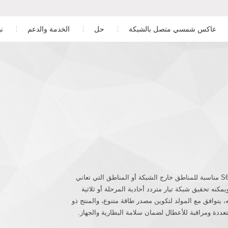
عاكس شمسي متصل بالشبكة
حل
الخدمة والدعم
ن
المناطق السكنية
تنزيل
ور
 الطور ببطارية منخفضة الجهد
عاكس ثلاثي الطور
التجارية والصناعية
خدمة ما بعد البيع
الطور ببطارية عالية الجهد
على نطاق المرافق
المراقبة
تخزين الطاقة
تصميم محطة الطاقة الكهروضوئية
ر خارج الشبكة
دراسة الحالة
تُعد سلسلة محولات تخزين الطاقة خارج الشبكة S6-EO1P(4-6)K-48 مناسبة للمناطق خارج الشبكة أو المناطق التي تعاني
كنه تحقيق شبكة تيار متردد أحادية المرحلة أو ثلاثية
يتوافق مع المولد لتكوين مصدر طاقة متنوع، والمنتج ذو
ددة ومراقبة للأعطال لضمان سلامة البطارية والجهاز.