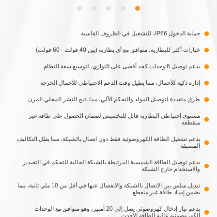
حماية الدخول IP66، للتشغيل في الظروف القاسية
خيارات أكثر للبطارية، متوافق مع أي بطارية (بين 40 فولت - 60 فولت)
يدعم توصيل 6 وحدات كحد أقصى على التوازي، لتوسيع سعة النظام
إدارة ذكية للأحمال، مما يطيل وقت الدعم الاحتياطي للأحمال الحرجة
طرق متعددة لتوصيل المولد والتحكم الآلي، مما يتيح النشر المحلي المرن
مستوى احتياطي البطارية قابل للتخصيص لضمان الحصول على طاقة غير
منقطعة
يدعم تشغيل الطاقة الكهروضوئية فقط دون اتصال بالشبكة، مما يقلل التكاليف
المسبقة
يدعم توصيل الطاقة الشمسية المرتبطة بالشبكة الحالية للتحكم في التصدير
والاستخدام خارج الشبكة
تبديل سلس بين الاتصال بالشبكة والانفصال عنها في أقل من 10 ملي ثانية، مما
يضمن إمداد طاقة غير منقطع
يدعم تيار إدخال كهروضوئي يصل إلى 20 أمبير، وهو متوافق مع الوحدات
الكهروضوئية عالية الطاقة الأحدث