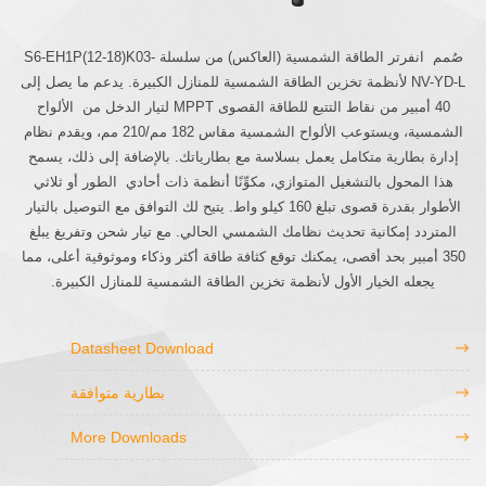
صُمم انفرتر الطاقة الشمسية (العاكس) من سلسلة S6-EH1P(12-18)K03-
NV-YD-L لأنظمة تخزين الطاقة الشمسية للمنازل الكبيرة. يدعم ما يصل إلى
40 أمبير من نقاط التتبع للطاقة القصوى MPPT لتيار الدخل من الألواح
الشمسية، ويستوعب الألواح الشمسية مقاس 182 مم/210 مم، ويقدم نظام
إدارة بطارية متكامل يعمل بسلاسة مع بطارياتك. بالإضافة إلى ذلك، يسمح
هذا المحول بالتشغيل المتوازي، مكوِّنًا أنظمة ذات أحادي الطور أو ثلاثي
الأطوار بقدرة قصوى تبلغ 160 كيلو واط. يتيح لك التوافق مع التوصيل بالتيار
المتردد إمكانية تحديث نظامك الشمسي الحالي. مع تيار شحن وتفريغ يبلغ
350 أمبير بحد أقصى، يمكنك توقع كثافة طاقة أكثر وذكاء وموثوقية أعلى، مما
يجعله الخيار الأول لأنظمة تخزين الطاقة الشمسية للمنازل الكبيرة.
Datasheet Download
بطارية متوافقة
More Downloads