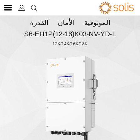


الموثوقية الأمان القدرة
S6-EH1P(12-18)K03-NV-YD-L
12K/14K/16K/18K