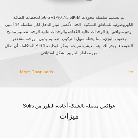
تم تصميم سلسلة محولات S6-GR1P(0.7-3.6)K-M لمحطات الطاقة
الكهروضوئية للمناطق السكنية. الحد الأقصى لتيار الدخل لكل سلسلة 14 أمبير،
وهو متوافق مع الوحدات عالية الكفاءة والوحدات ثنائية الوجه. تصميم مدمج
وخفيف الوزن، مما يجعله سهل التركيب. تصميم بدون مروحة، منخفض
الضوضاء، يوفر لك بيئة معيشية مريحة. يمكن لوظيفة AFCI المتكاملة أن تقلل
من مخاطر الحريق بشكل استباقي
More Downloads
عواكس متصلة بالشبكة أحادية الطور من Solis
ميزات