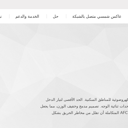
عاكس شمسي متصل بالشبكة
حل
الخدمة والدعم
ن
المناطق السكنية
تنزيل
ور
 الطور ببطارية منخفضة الجهد
عاكس ثلاثي الطور
التجارية والصناعية
خدمة ما بعد البيع
الطور ببطارية عالية الجهد
على نطاق المرافق
المراقبة
تخزين الطاقة
تصميم محطة الطاقة الكهروضوئية
ر خارج الشبكة
دراسة الحالة
S6-GR1P(2 لمحطات الطاقة الكهروضوئية للمناطق السكنية. الحد الأقصى لتيار الدخل
اءة والوحدات ثنائية الوجه. تصميم مدمج وخفيف الوزن، مما يجعل
التركيب سهلاً. تم زيادة مستوى الحماية إلى IP66. يمكن لوظيفة AFCI المتكاملة أن تقلل من مخاطر الحريق بشكل