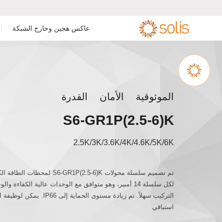
عاكس هجين وخارج الشبكة
عاكس سكني متصل بالشبكة
عاكس تخزين الطاقة السكني


عاكس أحادي الط
عاكس هجين أحادي
عاكس تخزين الطاقة للأعمال
عاكس للأعمال والصناعة متصل
بالشبكة
والصناعة
عاكس هجين ثلاثي 
الموثوقية الأمان القدرة
ملحقات & المراقبة
عاكس على نطاق المرافق
S6-GR1P(2.5-6)K
عاكس أحادي الطو
ملحقات & المراقبة
2.5K/3K/3.6K/4K/4.6K/5K/6K
تم تصميم سلسلة محولات .5-6)K
لكل سلسلة 14 أمبير، وهو متوافق مع الوحدات عالية الكف
استباقي