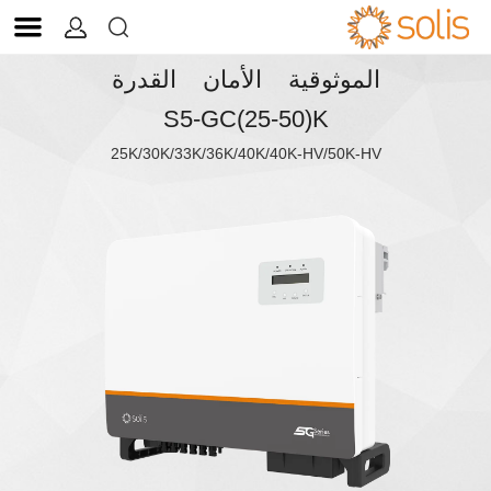


الموثوقية الأمان القدرة
S5-GC(25-50)K
25K/30K/33K/36K/40K/40K-HV/50K-HV