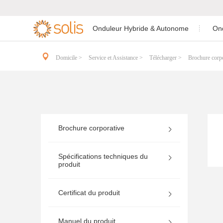
Onduleur Hybride & Autonome
On

Onduleur de Stockage
Onduleur Résidentiel
Domicile >
Service et Assistance >
Télécharger >
Brochure corp
Onduleur Hybr
Onduleur Mon


Résidentiel
Connecté
Onduleur de Stockage C&I
Onduleur C&I Connecté
Onduleur Hybr
Accessoires & Surveillance
Accessoires & Surveillance
Onduleur Hybr
Brochure corporative
Spécifications techniques du
Onduleur Mon
produit
Onduleur Hor
Certificat du produit
Manuel du produit