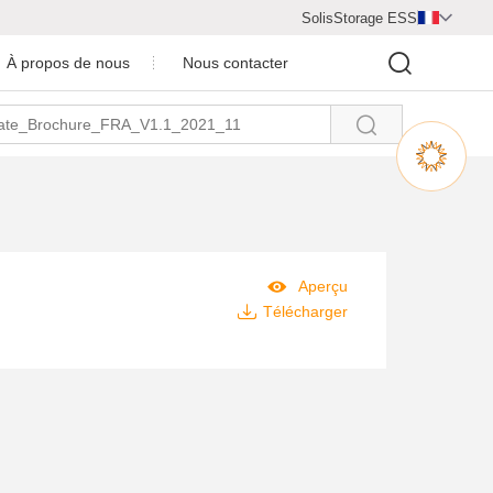
SolisStorage ESS

À propos de nous
Nous contacter

Centre vidéo
rofil de la Compagnie
inction de la Compagnie
tenaire de coopération

Aperçu
Nous rejoindre

Télécharger
Salle de presse