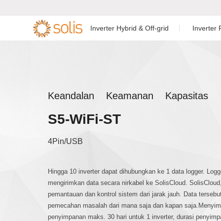
Inverter Hybrid & Off-grid
Inverter
Inverter Penyimpanan
Inverter Tersambung
Inverter Hybri
Inverter Satu f


fasa
Energi Perumahan
Jaringan Perumahan
Inverter Hybri
Inverter Penyimpanan Energi
Inverter Tersambung
Keandalan Keamanan Kapasitas
fasa
C&I
Jaringan C&I
S5-WiFi-ST
Inverter Hybri
Aksesori & Monitoring
Inverter Skala Utilitas
fasa
4Pin/USB
Aksesori & Monitoring
Inverter Off-gri
Hingga 10 inverter dapat dihubungkan ke 1 data logger. Logg
mengirimkan data secara nirkabel ke SolisCloud. SolisClou
pemantauan dan kontrol sistem dari jarak jauh. Data terseb
pemecahan masalah dari mana saja dan kapan saja.Menyimpan
penyimpanan maks. 30 hari untuk 1 inverter, durasi penyimp