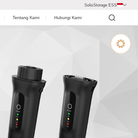
SolisStorage ESS

Tentang Kami
Hubungi Kami
Pusat Video
Profil Perusahaan
Penghargaan Perusahaan
a Surya
Ruang Berita