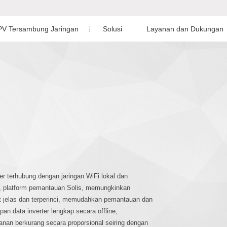
 PV Tersambung Jaringan
Solusi
Layanan dan Dukungan
Residensial
Unduh
d Baterai Tegangan Rendah Satu
asa
Inverter Tiga fasa
Perdagangan dan Industri
Layanan Purna Jual
d Baterai Tegangan Rendah Tiga
Skala Utilitas
Pemantauan
Solusi Penyimpanan Energi
Desain Pembangkit Listrik Tenag
d Baterai Tegangan Tinggi Tiga
Studi Kasus
d Satu fasa
er terhubung dengan jaringan WiFi lokal dan
d, platform pemantauan Solis, memungkinkan
ut jelas dan terperinci, memudahkan pemantauan dan
 data inverter lengkap secara offline;
anan berkurang secara proporsional seiring dengan