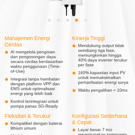
Manajemen Energi
Kinerja Tinggi
Cerdas
Mendukung output tidak
seimbang tiga fase,
AI mengelola pengisian
memungkinkan hingga
dan pengosongan daya
40% daya inverter terukur
secara cerdas berdasarkan
per fase
waktu penggunaan (Time-
of-Use)
160% kapasitas input PV
untuk memaksimalkan
Integrasi tanpa hambatan
pemanfaatan energi surya
dengan platform VPP dan
EMS untuk optimalisasi
Waktu pengalihan < 10ms
energi yang lebih baik
Kontrol terintegrasi untuk
pompa panas SG-Ready
Fleksibel & Terukur
Konfigurasi Sederhana
& Cepat
Kompatibel dengan baterai
lithium umum
Layar besar 7 inci
menggunakan komponen