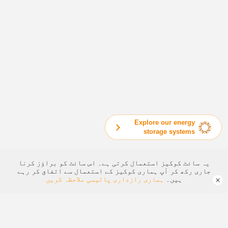
Explore our energy
storage systems
یہ سائٹ کوکیز استعمال کرتی ہے۔ اس سائٹ کو براؤز کرنا
جاری رکھ کر آپ ہماری کوکیز کے استعمال سے اتفاق کر رہے
ہیں۔
ہماری رازداری پالیسی ملاحظہ کریں
انرجی اسٹوریج انورٹر