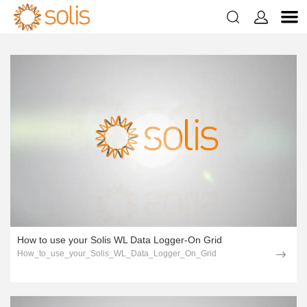
1page.page


เกี่ยวกับเทคโนโลยี
How to use your Solis WL Data Logger-On Grid
How_to_use_your_Solis_WL_Data_Logger_On_Grid