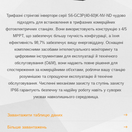
Трифазні стрінгові інвертори серії S6‑GC3P(40‑60)K‑NV‑ND чудово
підходять для встановлення в трифазних комерційних
фотоелектричних станціях. Вони використовують конструкцію з 4/5
MPPT, що забезпечує більшу гнучкість конфігурації, а їхня
ефективність 98,7% забезпечує вищу енерговіддачу. Оснащені
комплексними засобами інтелектуального моніторингу та
цифровими інструментами для експлуатації й технічного
обслуговування (O&M), вони надають повне рішення для
спостереження за комерційними об'єктами, роблячи вашу станцію
розумнішою та спрощуючи експлуатацію й технічне
обслуговування. Численні механізми захисту та ступінь захисту
IP66 гарантують безпечну та надійну роботу навіть у суворих
умовах навколишнього середовища.
Завантажити таблицю даних
Більше завантажень