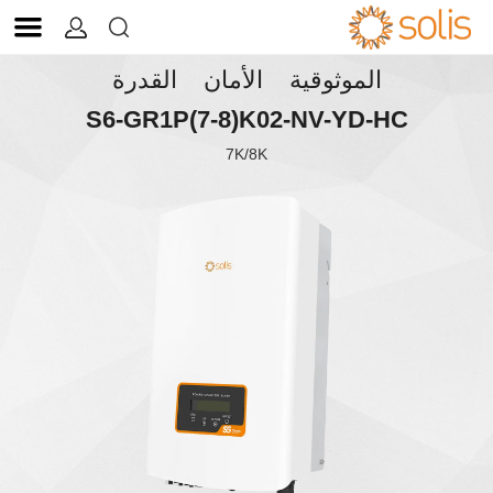


الموثوقية الأمان القدرة
S6-GR1P(7-8)K02-NV-YD-HC
7K/8K