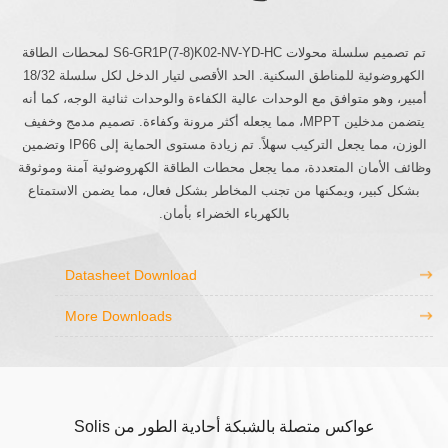
تم تصميم سلسلة محولات S6-GR1P(7-8)K02-NV-YD-HC لمحطات الطاقة
الكهروضوئية للمناطق السكنية. الحد الأقصى لتيار الدخل لكل سلسلة 18/32
أمبير، وهو متوافق مع الوحدات عالية الكفاءة والوحدات ثنائية الوجه، كما أنه
يتضمن مدخلين MPPT، مما يجعله أكثر مرونة وكفاءة. تصميم مدمج وخفيف
الوزن، مما يجعل التركيب سهلاً. تم زيادة مستوى الحماية إلى IP66 وتضمين
وظائف الأمان المتعددة، مما يجعل محطات الطاقة الكهروضوئية آمنة وموثوقة
بشكل كبير، ويمكنها من تجنب المخاطر بشكل فعال، مما يضمن الاستمتاع
بالكهرباء الخضراء بأمان.
Datasheet Download
More Downloads
عواكس متصلة بالشبكة أحادية الطور من Solis