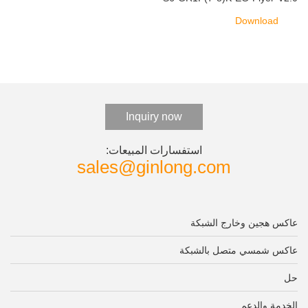
Download
Inquiry now
استفسارات المبيعات:
sales@ginlong.com
عاكس هجين وخارج الشبكة
عاكس شمسي متصل بالشبكة
حل
الخدمة والدعم