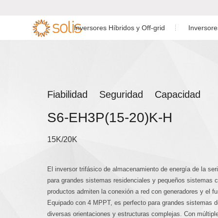
Inversores Híbridos y Off-grid
Inversor
Inversor de
Inversor Residencial
Inversor Híbri
Inversor Monof

Almacenamiento
Conectado a Red

Residencial
Inversor C&I Conectado a
Inversor Híbrid
Fiabilidad Seguridad Capacidad
Inversor de Almacenamiento
Red
C&I
S6-EH3P(15-20)K-H
Inversor Utility Scale
Inversor Off-gr
Accesorios y Monitoreo
15K/20K
Accesorios y monitorización
El inversor trifásico de almacenamiento de energía de la s
para grandes sistemas residenciales y pequeños sistemas 
productos admiten la conexión a red con generadores y el fu
Equipado con 4 MPPT, es perfecto para grandes sistemas d
diversas orientaciones y estructuras complejas. Con múltiple