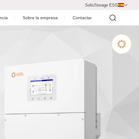
SolisStorage ESS

encia
Sobre la empresa
Contactar
Centro de video
Perfil de la empresa
nta
Premios de la empresa
Sala de noticias
ovoltaica
ción