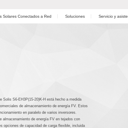
es Solares Conectados a Red
Soluciones
Servicio y asist
Residencial
Descargar
do Monofásico de Bajo Voltaje
ásico
Inversor Trifásico
Comercio e industria
Garantía
o Trifásico de Alto Voltaje
Gran Escala
Servicio postve
Almacenamiento de energía
Control
id Monofásico
Caso práctico
Diseño de planta fot
Vídeo de Instala
erie Solis S6-EH3P(15-20)K-H está hecho a medida
comerciales de almacenamiento de energía FV. Estos
ncionamiento en paralelo de varios inversores.
e almacenamiento de energía FV en tejados con
s opciones de capacidad de carga flexible, incluida