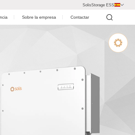
SolisStorage ESS

encia
Sobre la empresa
Contactar
Centro de video
Perfil de la empresa
nta
Premios de la empresa
Sala de noticias
ovoltaica
ción