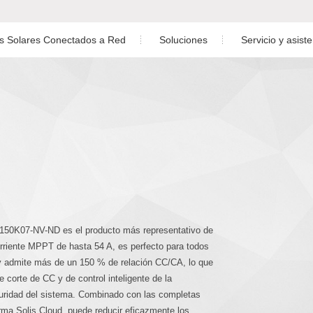
es Solares Conectados a Red
Soluciones
Servicio y asist
Residencial
Descargar
do Monofásico de Bajo Voltaje
ásico
Inversor Trifásico
Comercio e industria
Garantía
o Trifásico de Alto Voltaje
Gran Escala
Servicio postve
Almacenamiento de energía
Control
id Monofásico
Caso práctico
Diseño de planta fot
Vídeo de Instala
C3P150K07-NV-ND es el producto más representativo de
rriente MPPT de hasta 54 A, es perfecto para todos
 y admite más de un 150 % de relación CC/CA, lo que
 corte de CC y de control inteligente de la
guridad del sistema. Combinado con las completas
rma Solis Cloud, puede reducir eficazmente los