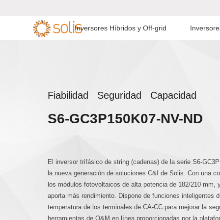
Inversores Híbridos y Off-grid
Inversor
Inversor de
Inversor Residencial
Inversor Híbri
Inversor Monof

Almacenamiento
Conectado a Red

Residencial
Inversor C&I Conectado a
Inversor Híbrid
Fiabilidad Seguridad Capacidad
Inversor de Almacenamiento
Red
C&I
S6-GC3P150K07-NV-ND
Inversor Utility Scale
Inversor Off-gr
Accesorios y Monitoreo
Accesorios y monitorización
El inversor trifásico de string (cadenas) de la serie S6-G
la nueva generación de soluciones C&I de Solis. Con una co
los módulos fotovoltaicos de alta potencia de 182/210 mm,
aporta más rendimiento. Dispone de funciones inteligentes de
temperatura de los terminales de CA-CC para mejorar la se
herramientas de O&M en línea proporcionadas por la platafo