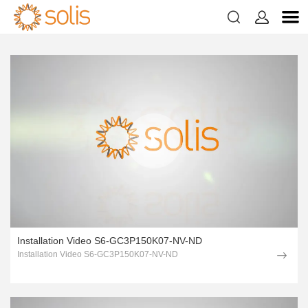
1page.page


Tuotteistamme
2page.page
3page.page
Installation Video S6-GC3P150K07-NV-ND
Installation Video S6-GC3P150K07-NV-ND