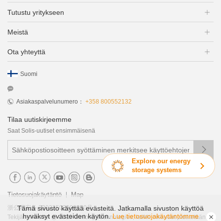
Tutustu yritykseen
Meistä
Ota yhteyttä
Suomi
Asiakaspalvelunumero：
+358 800552132
Tilaa uutiskirjeemme
Saat Solis-uutiset ensimmäisenä

Explore our energy
storage systems
|
Tietosuojakäytäntö
Map
Tämä sivusto käyttää evästeitä. Jatkamalla sivuston käyttöä
浙公网安备 33022502000250号
hyväksyt evästeiden käytön.
Lue tietosuojakäytäntömme
Tekijänoikeudet @ 2019 Ginlong Technologies, kaikki oikeudet pidätetään