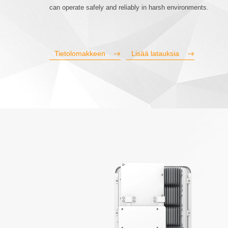
can operate safely and reliably in harsh environments.
S6-EA3P(5-10)
Tietolomakkeen
Lisää latauksia
S6-EH3P(30-6