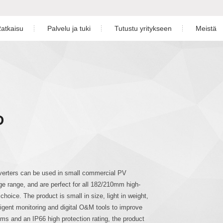
atkaisu
Palvelu ja tuki
Tutustu yritykseen
Meistä
ön aurinkoratkaisu
Lataa
Uutishuone
Yritysesittel
kekäyttöön aurinkoratkaisu
Takuu
Videokeskus
son aurinkoratkaisu
Palvelukeskus
Näyttelyt
D
varastoratkaisu
Seuranta
astapaukset
Aurinkovoimalan suunnittelu
4-5)K-48-EU
S6-EH1P(3-6)K-L-PLUS
S6-EH
Asennusvideo
verters can be used in small commercial PV
age range, and are perfect for all 182/210mm high-
oice. The product is small in size, light in weight,
lligent monitoring and digital O&M tools to improve
ms and an IP66 high protection rating, the product