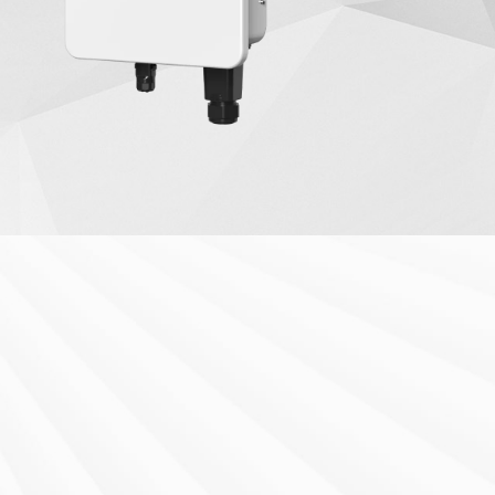
15-20)K-ND-H
S6-EH3P(30-50)K-H-ND