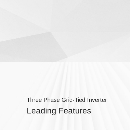
KAA-NV-ND-H-PRO
S6-EH3P(8-18)K02-NV-YD-L
S6-EH3P(
0)K-H-ND(21A)
S6-EH3P(80-125)K10-NV-ND-H
Three Phase Grid-Tied Inverter
Leading Features