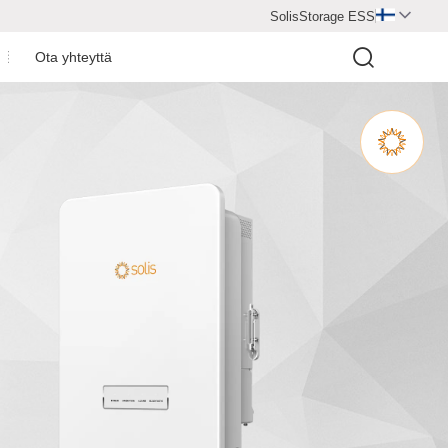
SolisStorage ESS

Ota yhteyttä
y
3P(5-12)K-H
S6-EA3P(5-10)KAA-NV-ND-H