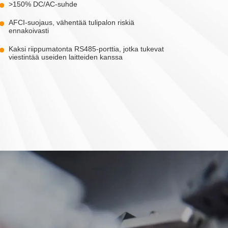
>150% DC/AC-suhde
(25-50)K
RF-LINK
S6-GC3P(40-60)K-NV-ND
S5-WiFi-ST
AFCI-suojaus, vähentää tulipalon riskiä
ennakoivasti
Kaksi riippumatonta RS485-porttia, jotka tukevat
viestintää useiden laitteiden kanssa
50K07-NV-ND
PM3-5G-PRO
S6-GU3P(275-350)K06-EV-ND
SolisCloud