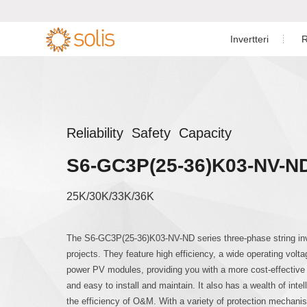
Invertteri
R
Asuinkäyttö
Energiavarasto-invertteri

Teollisuus- ja lii
Yksivaiheinen aurinkoinvertteri

Reliability Safety Capacity
Sähköverkkota
Energiavarasto-invertteri

S6-GC3P(25-36)K03-NV-N
Energian
Lisävarusteet

Asiak
25K/30K/33K/36K
S6-EO1P(
The S6-GC3P(25-36)K03-NV-ND series three-phase string in
projects. They feature high efficiency, a wide operating volt
power PV modules, providing you with a more cost-effective ch
and easy to install and maintain. It also has a wealth of inte
the efficiency of O&M. With a variety of protection mechanis