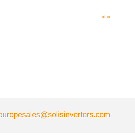
Lataa
europesales@solisinverters.com