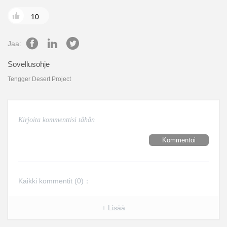

10
Jaa:
Sovellusohje
Tengger Desert Project
Kommentoi
Kaikki kommentit (
0
)：
+ Lisää