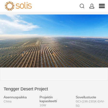


Tengger Desert Project
Asennuspaikka
Projektin
Sovellustuote
kapasiteetti
China
GCI-(196-230)K-EHV-
1GW
5G