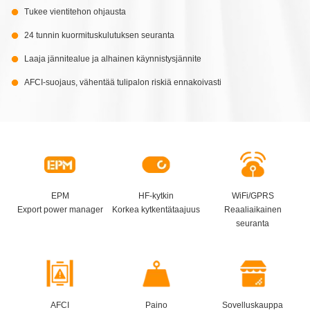
Tukee vientitehon ohjausta
24 tunnin kuormituskulutuksen seuranta
Laaja jännitealue ja alhainen käynnistysjännite
AFCI-suojaus, vähentää tulipalon riskiä ennakoivasti
EPM
HF-kytkin
WiFi/GPRS
Export power manager
Korkea kytkentätaajuus
Reaaliaikainen
seuranta
AFCI
Paino
Sovelluskauppa