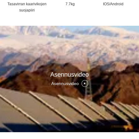
Tasavirran kaari­vikojen
7.7kg
IOS/Android
suojapiiri
Asennusvideo
Asennusvideo