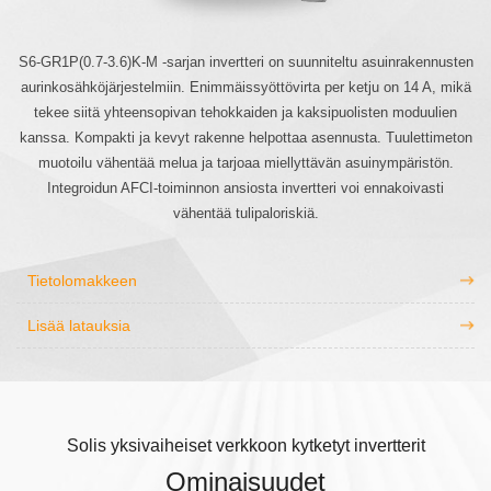
S6-GR1P(0.7-3.6)K-M -sarjan invertteri on suunniteltu asuinrakennusten
aurinkosähköjärjestelmiin. Enimmäissyöttövirta per ketju on 14 A, mikä
tekee siitä yhteensopivan tehokkaiden ja kaksipuolisten moduulien
kanssa. Kompakti ja kevyt rakenne helpottaa asennusta. Tuulettimeton
muotoilu vähentää melua ja tarjoaa miellyttävän asuinympäristön.
Integroidun AFCI-toiminnon ansiosta invertteri voi ennakoivasti
vähentää tulipaloriskiä.
Tietolomakkeen
Lisää latauksia
Solis yksivaiheiset verkkoon kytketyt invertterit
Ominaisuudet