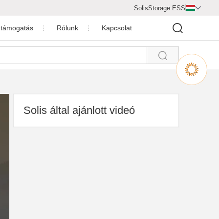
SolisStorage ESS

 támogatás
Rólunk
Kapcsolat

tések
Videók
olgálat
Cégprofil
cloud
Együttműködő partner
Solis által ajánlott videó
kialakítás
Hírek
si videók