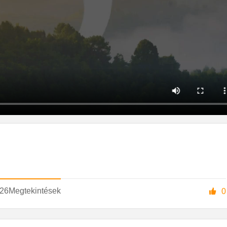
26
Megtekintések

0