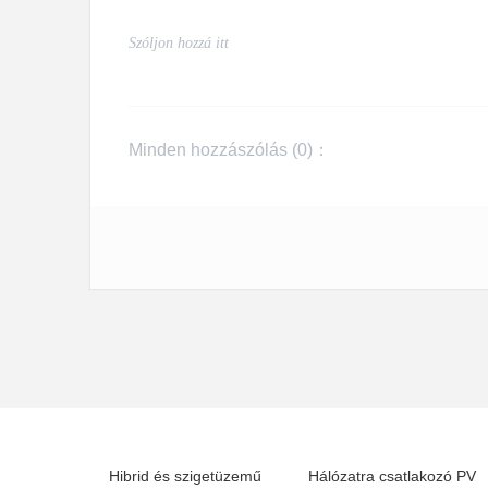
Minden hozzászólás (
0
)：
Hibrid és szigetüzemű
Hálózatra csatlakozó PV