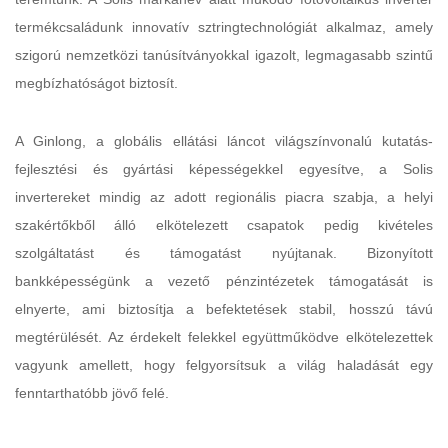
termékcsaládunk innovatív sztringtechnológiát alkalmaz, amely
szigorú nemzetközi tanúsítványokkal igazolt, legmagasabb szintű
megbízhatóságot biztosít.
A Ginlong, a globális ellátási láncot világszínvonalú kutatás-
fejlesztési és gyártási képességekkel egyesítve, a Solis
invertereket mindig az adott regionális piacra szabja, a helyi
szakértőkből álló elkötelezett csapatok pedig kivételes
szolgáltatást és támogatást nyújtanak. Bizonyított
bankképességünk a vezető pénzintézetek támogatását is
elnyerte, ami biztosítja a befektetések stabil, hosszú távú
megtérülését. Az érdekelt felekkel együttműködve elkötelezettek
vagyunk amellett, hogy felgyorsítsuk a világ haladását egy
fenntarthatóbb jövő felé.