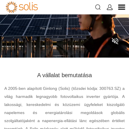


A vállalat bemutatása
A 2005-ben alapított Ginlong (Solis) (tőzsdei kódja: 300763.SZ) a
világ harmadik legnagyobb fotovoltaikus inverter gyártója. A
lakossági, kereskedelmi és közüzemi ügyfeleket kiszolgáló
napelemes és energiatárolási megoldások globális
szolgáltatójaként a napenergia-ellátási lánc egészében értéket
teremtünk. A Solis márkanév alatt működő fotovoltaikus inverter