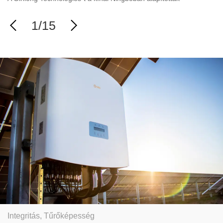
1
/
15


Integritás, Tűrőképesség