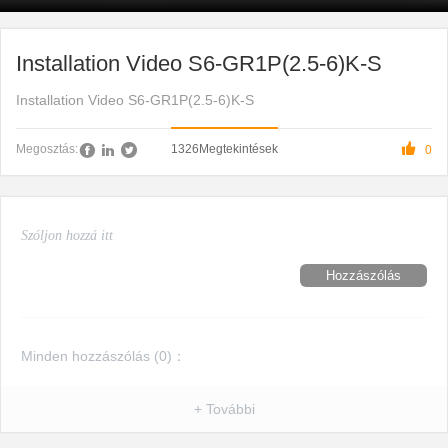
Installation Video S6-GR1P(2.5-6)K-S
Installation Video S6-GR1P(2.5-6)K-S

1326
Megtekintések
Megosztás:
0
Hozzászólás
Minden hozzászólás (
0
)：
+ További