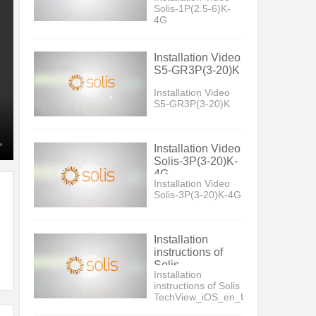
Solis-1P(2.5-6)K-
4G
Installation Video
S5-GR3P(3-20)K
Installation Video
S5-GR3P(3-20)K
Installation Video
Solis-3P(3-20)K-
4G
Installation Video
Solis-3P(3-20)K-4G
Installation
instructions of
Solis
Installation
TechView_iOS_en_US_V5
instructions of Solis
TechView_iOS_en_US_V5