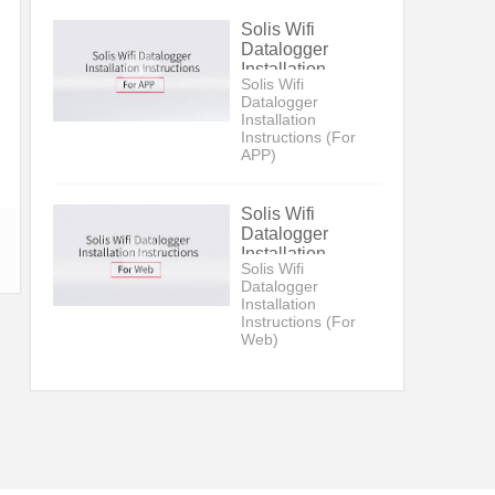
Solis Wifi
Datalogger
Installation
Solis Wifi
Instructions (For
Datalogger
APP)
Installation
Instructions (For
APP)
Solis Wifi
Datalogger
Installation
Solis Wifi
Instructions (For
Datalogger
Web)
Installation
Instructions (For
Web)