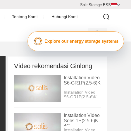
SolisStorage ESS

Tentang Kami
Hubungi Kami

Pusat Video
Explo
Profil Perusahaan
Penghargaan Perusahaan
Video rekomendasi Ginlong
a Surya
Ruang Berita
Installation Video
S6-GR1P(2.5-6)K
Installation Video
S6-GR1P(2.5-6)K
Installation Video
Solis-1P(2.5-6)K-
4G
Installation Video