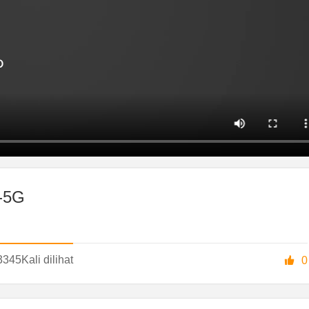
K-5G
3345
Kali dilihat

0