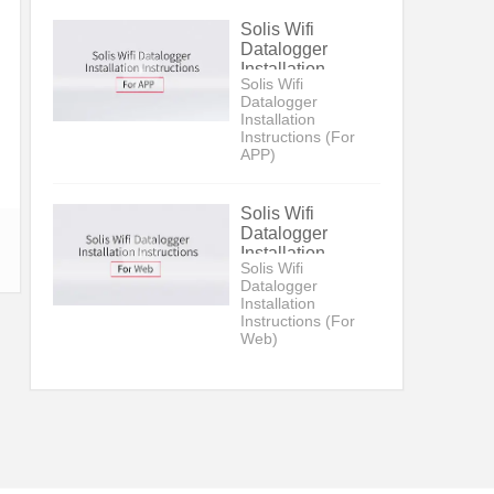
Solis Wifi
Datalogger
Installation
Solis Wifi
Instructions (For
Datalogger
APP)
Installation
Instructions (For
APP)
Solis Wifi
Datalogger
Installation
Solis Wifi
Instructions (For
Datalogger
Web)
Installation
Instructions (For
Web)