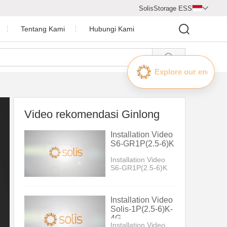
SolisStorage ESS

Tentang Kami
Hubungi Kami

Pusat Video
Profil Perusahaan
Penghargaan Perusahaan
Video rekomendasi Ginlong
a Surya
Ruang Berita
Installation Video
S6-GR1P(2.5-6)K
Installation Video
S6-GR1P(2.5-6)K
Installation Video
Solis-1P(2.5-6)K-
4G
Installation Video