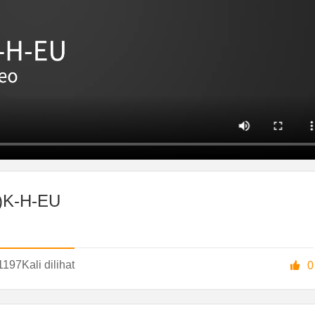
0)K-H-EU
1197
Kali dilihat

0