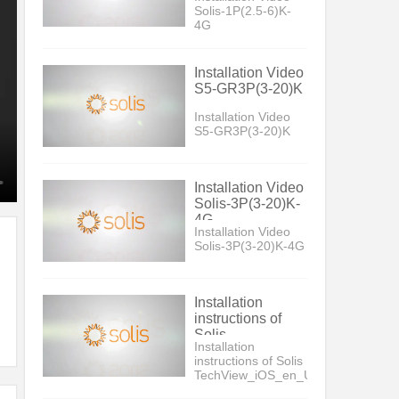
Solis-1P(2.5-6)K-
4G
Installation Video
S5-GR3P(3-20)K
Installation Video
S5-GR3P(3-20)K
Installation Video
Solis-3P(3-20)K-
4G
Installation Video
Solis-3P(3-20)K-4G
Installation
instructions of
Solis
Installation
TechView_iOS_en_US_V5
instructions of Solis
TechView_iOS_en_US_V5