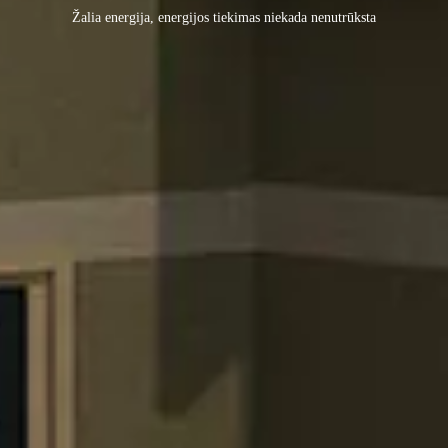
Žalia energija, energijos tiekimas niekada nenutrūksta