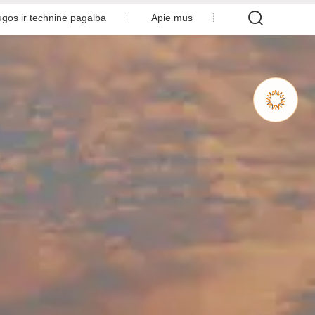

gos ir techninė pagalba
Apie mus
Atsisiųsti
Vaizdo įrašų centras
rantinis aptarnavimas
Bendrovės profilis
Stebėsena
Naujienų tarnyba
inės jėgainės projektavimas