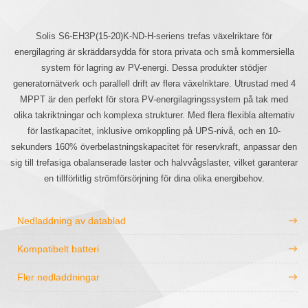
Solis S6-EH3P(15-20)K-ND-H-seriens trefas växelriktare för
energilagring är skräddarsydda för stora privata och små kommersiella
system för lagring av PV-energi. Dessa produkter stödjer
generatornätverk och parallell drift av flera växelriktare. Utrustad med 4
MPPT är den perfekt för stora PV-energilagringssystem på tak med
olika takriktningar och komplexa strukturer. Med flera flexibla alternativ
för lastkapacitet, inklusive omkoppling på UPS-nivå, och en 10-
sekunders 160% överbelastningskapacitet för reservkraft, anpassar den
sig till trefasiga obalanserade laster och halvvågslaster, vilket garanterar
en tillförlitlig strömförsörjning för dina olika energibehov.
Nedladdning av datablad
Kompatibelt batteri
Fler nedladdningar