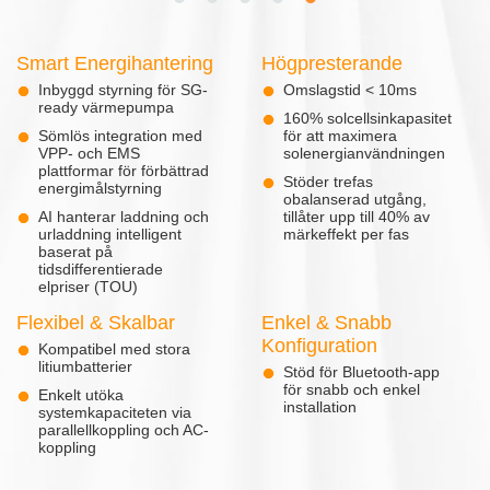
Smart Energihantering
Högpresterande
Inbyggd styrning för SG-
Omslagstid < 10ms
ready värmepumpa
160% solcellsinkapasitet
Sömlös integration med
för att maximera
VPP- och EMS
solenergianvändningen
plattformar för förbättrad
Stöder trefas
energimålstyrning
obalanserad utgång,
AI hanterar laddning och
tillåter upp till 40% av
urladdning intelligent
märkeffekt per fas
baserat på
tidsdifferentierade
elpriser (TOU)
Flexibel & Skalbar
Enkel & Snabb
Konfiguration
Kompatibel med stora
litiumbatterier
Stöd för Bluetooth-app
för snabb och enkel
Enkelt utöka
installation
systemkapaciteten via
parallellkoppling och AC-
koppling