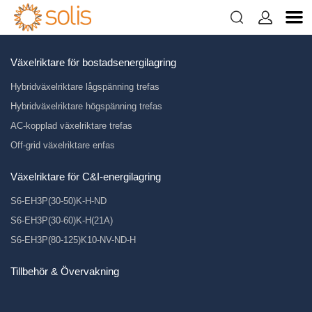


Hybrid- och Off-grid-växelriktare
Växelriktare för bostadsenergilagring
Hybridväxelriktare lågspänning trefas
Hybridväxelriktare högspänning trefas
AC-kopplad växelriktare trefas
Off-grid växelriktare enfas
Växelriktare för C&I-energilagring
S6-EH3P(30-50)K-H-ND
S6-EH3P(30-60)K-H(21A)
S6-EH3P(80-125)K10-NV-ND-H
Tillbehör & Övervakning