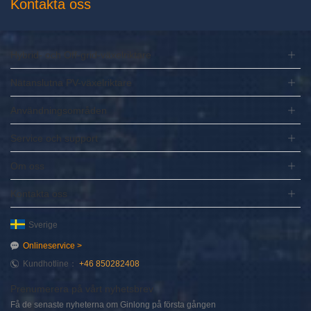
Kontakta oss
Hybrid- och Off-grid-växelriktare
Nätanslutna PV-växelriktare
Användningsområden
Service och support
Om oss
Kontakta oss
Sverige
Onlineservice >
Kundhotline：
+46 850282408
Prenumerera på vårt nyhetsbrev
Få de senaste nyheterna om Ginlong på första gången