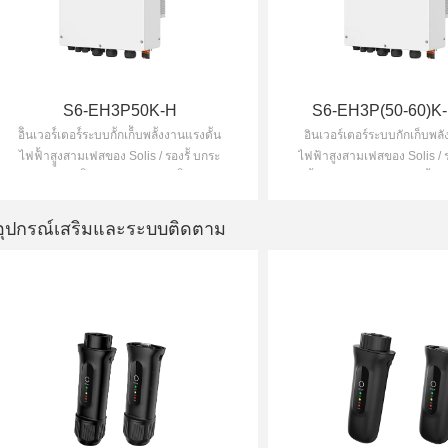
S6-EH3P50K-H
S6-EH3P(50-60)K-
อิินเวอร์์เตอร์์ระบบกัักเก็็บพลัังงานแรงดััน
อินเวอร์เตอร์ระบบกักเก็บพล
ไฟฟ้้าสููงสามเฟสของ Solis / รองรัั บกระ
ไฟฟ้าสูงสามเฟสของ Solis / ร
แสโหลดเกิิน 160% สูู งสุุด 2 วิินาท
นข้้อมููลจากโซลาร์เซลล์ได้้สููงส
เพิ่่ �มูป้ระสู่ทธิ่ภาพิ่ การใช้
งอาท่ตย์์ให้้สููงสูุด
อุปกรณ์เสริมและระบบติดตาม