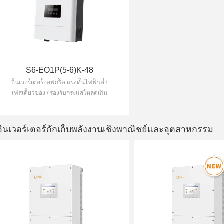
S6-EO1P(5-6)K-48
อิินเวอร์์เตอร์์ออฟกริิด แรงดัันไฟฟ้้าต่ำ
เฟสเดีียวของ / รองรับกระแสโหลดเกิน
200% สูงสุด 10 วินาที / สามารถต่อขนาน
อินเวอร์เตอร์เพื่อทำงานร่วมกันเพื่อสร้าง
ไมโครกริดได้
อินเวอร์เตอร์กักเก็บพลังงานเชิงพาณิชย์และอุตสาหกรรม