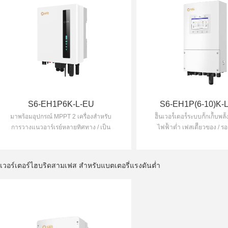
S6-EH1P6K-L-EU
S6-EH1P(6-10)K-
มาพร้อมอุปกรณ์ MPPT 2 เครื่องสำหรับ
อิินเวอร์์เตอร์์ระบบกัักเก็็บพล
การวางแนวอาร์เรย์หลายทิศทาง / เป็น
ไฟฟ้้าต่ำ เฟสเดีียวของ / 
ผู้นำในอุตสาหกรรมด้วยพิกัดการอัดประจุ/
โหลดเกิน 200% สูงสุด 10 วิน
คายประจุสูงสุด 125A/6kW
ต่อขนานอินเวอร์เตอร์เพื่อท
เพื่อสร้างไมโครกริด
นเวอร์เตอร์ไฮบริดสามเฟส สำหรับแบตเตอรี่แรงดันต่ำ