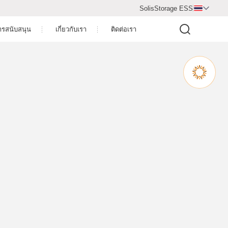
SolisStorage ESS

รสนับสนุน
เกี่ยวกับเรา
ติดต่อเรา
หลด
ศูนย์วิดีโอ
ะกัน
ข้อมูลบริษัท
การขาย
ห้องข่าว
สอบ
าเซลล์แสงอาทิตย์
บบ่อย
ิดตั้ง