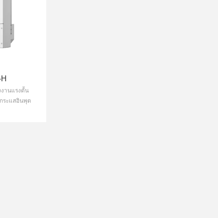
-H
ัังงานแรงดััน
บกระแสอินพุต
รับโมดูล PV
ห้อ