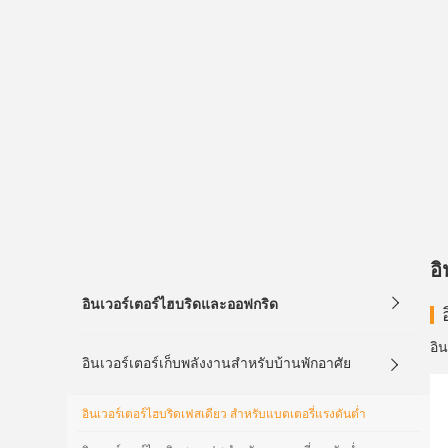
อ
อินเวอร์เตอร์ไฮบริดและออฟกริด

อิ
อินเวอร์เตอร์เก็บพลังงานสำหรับบ้านพักอาศัย

อินเวอร์เตอร์ไฮบริดเฟสเดียว สำหรับแบตเตอรี่แรงดันต่ำ