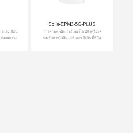
Solis-EPM3-5G-PLUS
การแจ้งเตือน
การควบคุมอินเวอร์เตอร์ได้ 20 เครื่อง /
ฟแสดงสถานะ
รองรับการใช้อินเวอร์เตอร์ Solis ที่พิกัด
านะการทำงาน
กำลังไฟฟ้าต่างกัน / ตรวจสอบการผลิต
ay ที่เรียบ
พลังงานไฟฟ้าและปริมาณการใช้ไฟฟ้า
็นไปอย่าง
ตลอดเวลา
าย