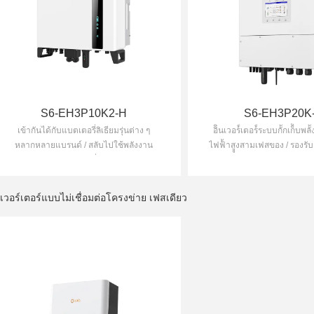
S6-EH3P10K2-H
S6-EH3P20K
เข้ากันได้กับแบตเตอรี่ลิเธียมรุ่นต่าง ๆ
อิินเวอร์์เตอร์์ระบบกัักเก็็บพล
หลากหลายแบรนด์ / สลับไปใช้พลังงาน
ไฟฟ้้าสููงสามเฟสของ / รองรั
สำรองจากแบตเตอรี่โดยอัตโนมัติ
สูงสุด 20 A ทำให้เหมาะสำห
กำลังไฟฟ้าสูงทุกยี่
นเวอร์เตอร์แบบไม่เชื่อมต่อโครงข่าย เฟสเดียว