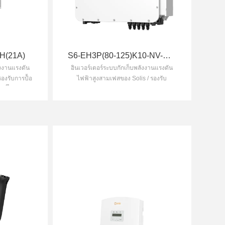
H(21A)
S6-EH3P(80-125)K10-NV-YD-H
ังงานแรงดัน
อินเวอร์เตอร์ระบบกักเก็บพลังงานแรงดัน
องรับการป้้อ
ไฟฟ้าสูงสามเฟสของ Solis / รองรับ
ูุด้ถึึง 100kW
เอาท์พุตไม่สมดุลสามเฟส 100% / ความ
้พิ่ลังงานแสู
สามารถในการโอเวอร์โหลดสูงสุด 200%
ในโหมดออฟกริด / กระแสไฟชาร์จและ
ปล่อยสูงสุดถึง 200A