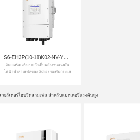
S6-EH3P(10-18)K02-NV-YD-L
อินเวอร์เตอร์ระบบกักเก็บพลังงานแรงดัน
ไฟฟ้าต่ำสามเฟสของ Solis / รองรับกระแส
โหลดเกิน 200% สูงสุด 10 วินาที / รองรับ
กระแสอินพุตสูงสุด 20 A ทำให้เหมาะ
สำหรับโมดูล PV กำลังไฟฟ้าสูงทุกยี่ห้อ
นเวอร์เตอร์ไฮบริดสามเฟส สำหรับแบตเตอรี่แรงดันสูง