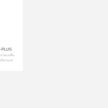
L-PLUS
ัังงานแรงดััน
รองรับกระแส
าที / สามารถ
ำงานร่วมกัน
ได้