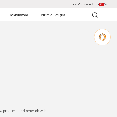
SolisStorage ESS

Hakkımızda
Bizimle İletişim
Video Merkezi
Haber Odası
Şirket Profili
Şirketin Başarıları
İşbirliği Ortakları
Bize Katılın
new products and network with