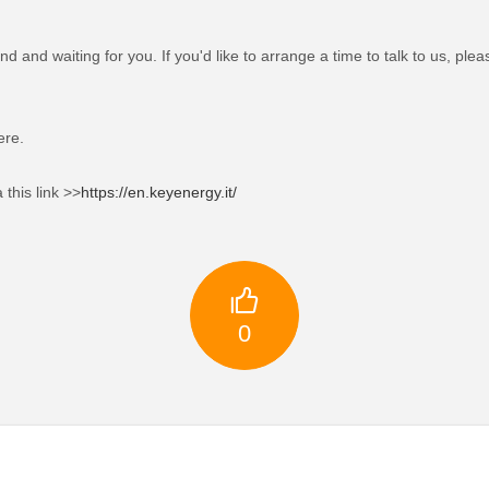
nd and waiting for you. If you'd like to arrange a time to talk to us, ple
ere.
 this link >>
https://en.keyenergy.it/

0