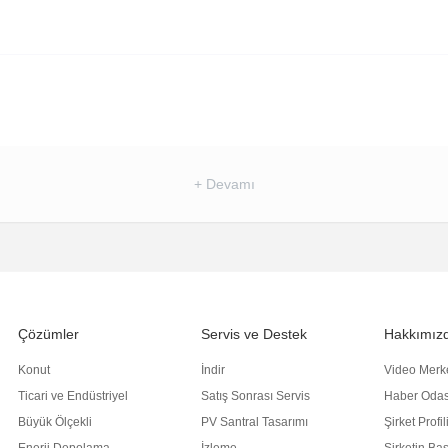
+ Devamı
Çözümler
Servis ve Destek
Hakkımız
Konut
İndir
Video Merk
Ticari ve Endüstriyel
Satış Sonrası Servis
Haber Odas
Büyük Ölçekli
PV Santral Tasarımı
Şirket Profil