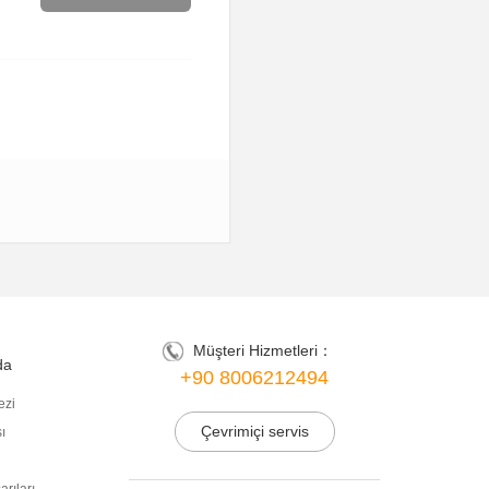
Müşteri Hizmetleri：
da
+90 8006212494
ezi
Çevrimiçi servis
ı
i