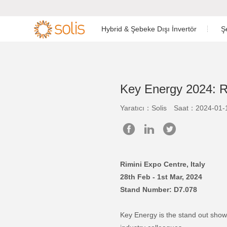
Hybrid & Şebeke Dışı İnvertör
Ş
Konut Enerji Depolama
Konut Tipi Şebekeye Bağlı
Düşük Voltaj Te
Tek Fazlı İnvert


İnvertörü
İnvertör
Key Energy 2024: Ri
Ticari & Endüstriyel Enerji
Ticari & Endüstriyel Şebekeye
Yüksek Voltaj Ü
Depolama İnvertörü
Bağlı İnvertör
Yaratıcı：Solis
Saat：2024-01-1
Aksesuarlar & İzleme
Utility Ölçekli İnvertör
AC Bağlantılı T
Aksesuarlar & İzleme
Rimini Expo Centre, Italy
28th
Feb
- 1st
Mar
, 2024
Stand Number: D7.078
Key Energy is the stand out show 