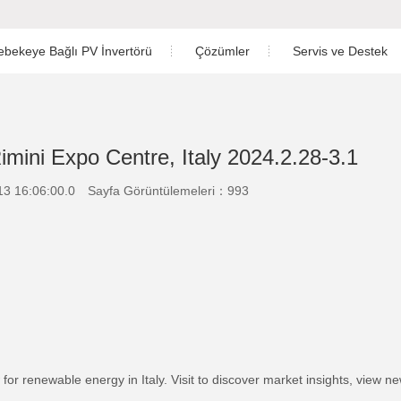
ebekeye Bağlı PV İnvertörü
Çözümler
Servis ve Destek
Konut
İndir
k Fazlı Hibrit İnvertör
ör
Üç Fazlı İnvertör
Ticari ve Endüstriyel
Satış Sonrası Servis
mini Expo Centre, Italy 2024.2.28-3.1
ç Fazlı Hibrit İnvertör
Büyük Ölçekli
PV Santral Tasarımı
3 16:06:00.0
Sayfa Görüntülemeleri：993
Enerji Depolama
İzleme
ek Fazlı İnvertör
Örnek Olay İncelemesi
Garanzia
Kurulum Videosu
for renewable energy in Italy. Visit to discover market insights, view 