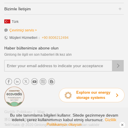
Bizimle İletişim
Türk
Çevrimiçi servis >
Müşteri Hizmetleri：
+90 8006212494
Haber bültenimize abone olun
Ginlong ile ilgili en son haberleri ilk kez alın

Explore our energy
storage systems
|
Gizlilik Politikası
Map
Bu site tanımlama bilgileri kullanır. Sitede gezinmeye devam
浙公网安备 33022502000250号
ederek, çerez kullanımımızı kabul etmiş olursunuz.
Gizlilik
Politikamızı okuyun
Telif Hakkı @ 2020 Ginlong Technologies Tüm hakları saklıdır