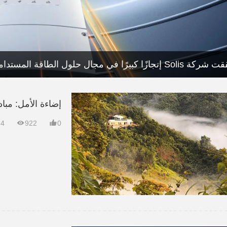
إضاءة الأمل: مبادرة "ت


24
922
0