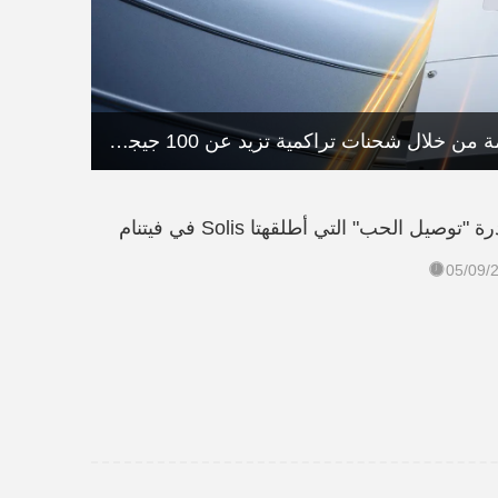
حققت شركة Solis إنجازًا كبيرًا في مجال حلول الطاقة المستدامة من خلال شحنات تراكمية تزيد عن 100 جيجاوات
وصيل الحب" التي أطلقهتا Solis في فيتنام

05/09/