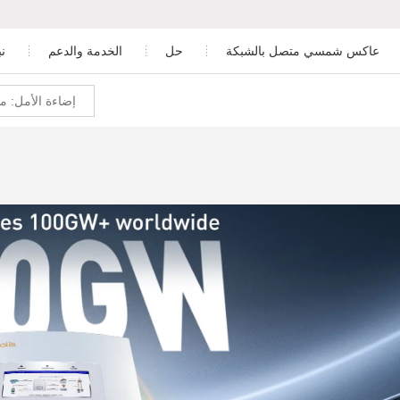
عاكس شمسي متصل بالشبكة
حل
الخدمة والدعم
ن
المناطق السكنية
تنزيل
ور
 الطور ببطارية منخفضة الجهد
عاكس ثلاثي الطور
التجارية والصناعية
خدمة ما بعد البيع
الطور ببطارية عالية الجهد
على نطاق المرافق
المراقبة
تخزين الطاقة
تصميم محطة الطاقة الكهروضوئية
ر خارج الشبكة
دراسة الحالة