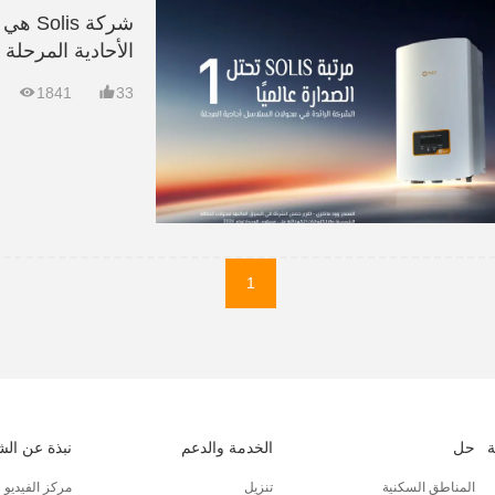
شركة 
الأحادية المرحلة


1841
33
1
حل
الخدمة والدعم
نبذة عن ال
المناطق السكنية
تنزيل
مركز الفيديو