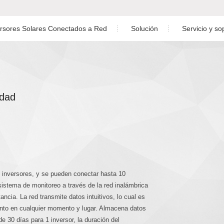
ersores Solares Conectados a Red
Solución
Servicio y so
Soluciones para Centrales Eléctricas Residenciale
Descarga
do Monofásico de Baja Tensión
Soluciones para Central Eléctrica C&I
Servicio post
o Trifásico de Baja Tensión
dad
Soluciones de planta a escala de servicios público
Monitore
Soluciones para el Sistema de Almacenamiento de En
Diseño de planta f
o Trifásico de Alta Tensión
Preguntas más f
fásico Fuera de Red
Video de insta
inversores, y se pueden conectar hasta 10
istema de monitoreo a través de la red inalámbrica
tancia. La red transmite datos intuitivos, lo cual es
ento en cualquier momento y lugar. Almacena datos
 30 días para 1 inversor, la duración del