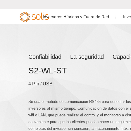
Inversores Híbridos y Fuera de Red
Inv
Inversores de
Inversores Residenciales
Inversor Híbri

Almacenamiento
Conectados a Red

Residencial
Inversores Conectados a Red
Inversor Híbrid
Confiabilidad La seguridad Capaci
Inversores de
C&I
Almacenamiento C&I
S2-WL-ST
Inversores para Proyectos a
Inversor Híbrid
Accesorios y Monitoreo
Gran Escala
4 Pin / USB
Inversor Mono
Accesorios y Monitoreo
Se usa el método de comunicación RS485 para conectar los 
inversores al mismo tiempo. Comunicación de datos con el s
wifi o LAN, que puede realizar el control y el monitoreo a dis
conveniente para que los clientes puedan hacer un seguimi
completos del inversor sin conexión; almacenamiento máx. de