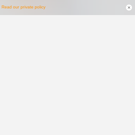
.
Read our private policy
JPN
USA