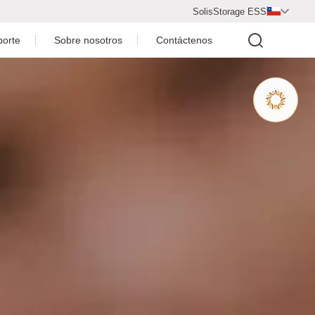
SolisStorage ESS

porte
Sobre nosotros
Contáctenos
s
r
Centro de video
venta
Perfil de la compañía
s
o
Honore de la compañía
ergía
otovoltaica
Socio de cooperación
recuentes
Únete a nosotros
lación
Sala de noticias