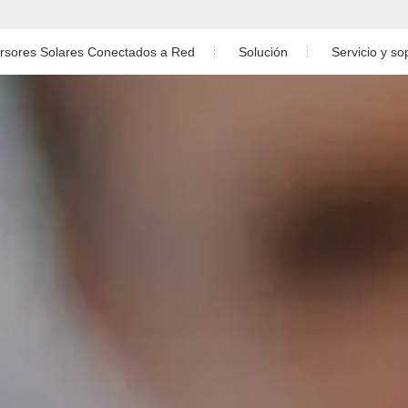
ersores Solares Conectados a Red
Solución
Servicio y so
Soluciones para Centrales Eléctricas Residenciale
Descarga
do Monofásico de Baja Tensión
Soluciones para Central Eléctrica C&I
Servicio post
o Trifásico de Baja Tensión
Soluciones de planta a escala de servicios público
Monitore
Soluciones para el Sistema de Almacenamiento de En
Diseño de planta f
o Trifásico de Alta Tensión
Preguntas más f
fásico Fuera de Red
Video de insta