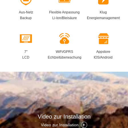
Aus-Netz
Flexible Anpassung
Klug
Backup
Li-Ion/Bleisäure
Energiemanagement
7''
WiFi/GPRS
Appstore
LCD
Echtzeitüberwachung
IOS/Android
Video zur Installation
Video zur Installation