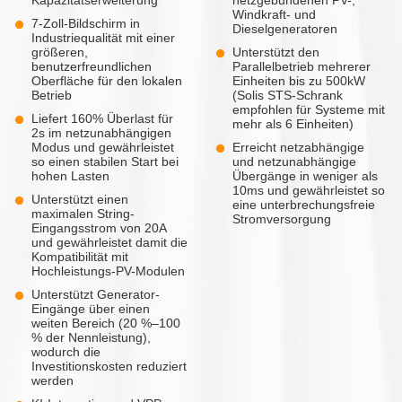
Windkraft- und
7-Zoll-Bildschirm in
Dieselgeneratoren
Industriequalität mit einer
größeren,
Unterstützt den
benutzerfreundlichen
Parallelbetrieb mehrerer
Oberfläche für den lokalen
Einheiten bis zu 500kW
Betrieb
(Solis STS-Schrank
empfohlen für Systeme mit
Liefert 160% Überlast für
mehr als 6 Einheiten)
2s im netzunabhängigen
Modus und gewährleistet
Erreicht netzabhängige
so einen stabilen Start bei
und netzunabhängige
hohen Lasten
Übergänge in weniger als
10ms und gewährleistet so
Unterstützt einen
eine unterbrechungsfreie
maximalen String-
Stromversorgung
Eingangsstrom von 20A
und gewährleistet damit die
Kompatibilität mit
Hochleistungs-PV-Modulen
Unterstützt Generator-
Eingänge über einen
weiten Bereich (20 %–100
% der Nennleistung),
wodurch die
Investitionskosten reduziert
werden