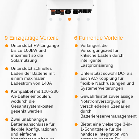
9 Einzigartige Vorteile
6 Führende Vorteile
Unterstützt PV-Eingänge
Verlängert die
bis zu 100kW und
Versorgungszeit für
maximiert so die
kritische Lasten durch
Solarnutzung
intelligente
Lastpriorisierung
Unterstützt schnelles
Laden der Batterie mit
Unterstützt sowohl DC- als
einem maximalen
auch AC-Kopplung für
Ladestrom von 140A
flexible Nachrüstungen und
Systemerweiterungen
Kompatibel mit 100–280
Ah-Batteriemodulen,
Gewährleistet zuverlässige
wodurch die
Notstromversorgung in
Gesamtsystemkosten
verschiedenen Szenarien
gesenkt werden
durch
Batteriereservemanagement
Zwei unabhängige
Batterieanschlüsse für
Bietet eine vielseitige 3-in-
flexible Konfigurationen
1-Schnittstelle für die
und einfache
nahtlose Integration von
Kapazitätserweiterung
netzgebundenen PV-,