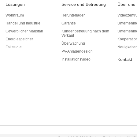
Lösungen
Service und Betreuung
Über uns
Wohnraum
Herunterladen
Videozentr
Handel und Industrie
Garantie
Unternehme
Gewerblicher Maßstab
Kundenbetreuung nach dem
Unternehm
Verkauf
Energiespeicher
Kooperatio
Überwachung
Fallstudie
Neuigkeite
PV-Anlagendesign
Kontakt
Installationsvideo