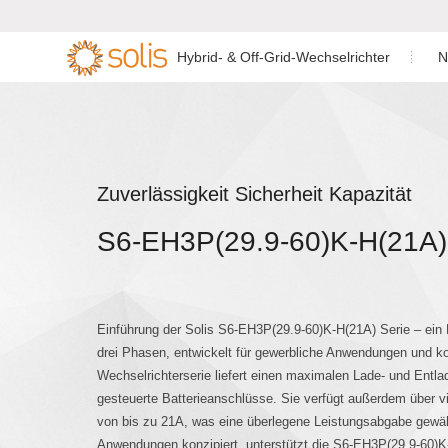
Hybrid- & Off-Grid-Wechselrichter
N
Heimspeicher-
Netzgekoppelter
Niederspannun
Einphasen-Wec

Wechselrichter
Wechselrichter
Wechselrichter für

Privathaushalte
Niederspannun
C&I Energiespeicher-
Zuverlässigkeit Sicherheit Kapazität
Wechselrichter
Wechselrichter
C&I Netzgekoppelter
Wechselrichter
S6-EH3P(29.9-60)K-H(21A)
Hochspannung 
Zubehör & Überwachung
Wechselrichter
Utility-Scale-Wechselrichter
AC-gekoppelte
Zubehör & Überwachung
Einführung der Solis S6-EH3P(29.9-60)K-H(21A) Serie – ein
drei Phasen, entwickelt für gewerbliche Anwendungen und 
Wechselrichterserie liefert einen maximalen Lade- und Entl
AC-gekoppelte
gesteuerte Batterieanschlüsse. Sie verfügt außerdem über vi
von bis zu 21A, was eine überlegene Leistungsabgabe gewährl
Anwendungen konzipiert, unterstützt die S6-EH3P(29.9-60)K-