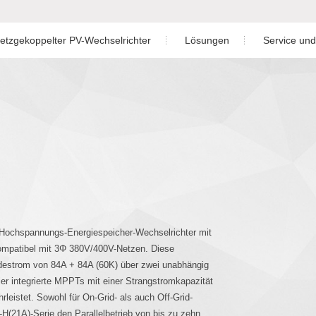
etzgekoppelter PV-Wechselrichter
Lösungen
Service un
Wohnraum
Herunt
g Einphasiger Hybrid-
hselrichter
Off-Grid Einphasen-Wechselrichter
Dreiphasen-Wechselrichter
Handel und Industrie
Gara
g Dreiphasiger Hybrid-
Gewerblicher Maßstab
Kundenbetreuung 
Energiespeicher
Überw
Dreiphasiger Hybrid-
Fallstudie
PV-Anlag
r Einphasen-Wechselrichter
Installat
 Hochspannungs-Energiespeicher-Wechselrichter mit
kompatibel mit 3Φ 380V/400V-Netzen. Diese
adestrom von 84A + 84A (60K) über zwei unabhängig
r Dreiphasen-Wechselrichter
er integrierte MPPTs mit einer Strangstromkapazität
eistet. Sowohl für On-Grid- als auch Off-Grid-
H(21A)-Serie den Parallelbetrieb von bis zu zehn