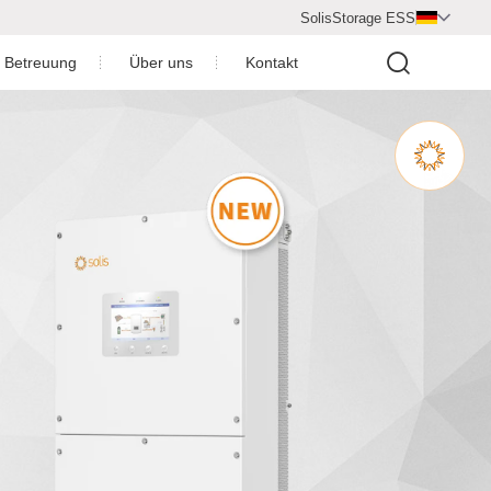
SolisStorage ESS

d Betreuung
Über uns
Kontakt
erladen
Videozentrum
ntie
Unternehmensprofil
nach dem Verkauf
Unternehmen Auszeichnungen
achung
Kooperationspartner
endesign
Neuigkeiten
ionsvideo