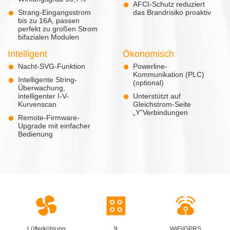
AFCI-Schutz reduziert
Strang-Eingangsstrom
das Brandrisiko proaktiv
bis zu 16A, passen
perfekt zu großen Strom
bifazialen Modulen
Intelligent
Ökonomisch
Nacht-SVG-Funktion
Powerline-
Kommunikation (PLC)
Intelligente String-
(optional)
Überwachung,
intelligenter I-V-
Unterstützt auf
Kurvenscan
Gleichstrom-Seite
„Y”Verbindungen
Remote-Firmware-
Upgrade mit einfacher
Bedienung
Lüfterkühlung
9
WiFi/GPRS