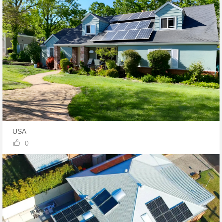
USA

0