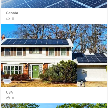
Canada

0
USA

0