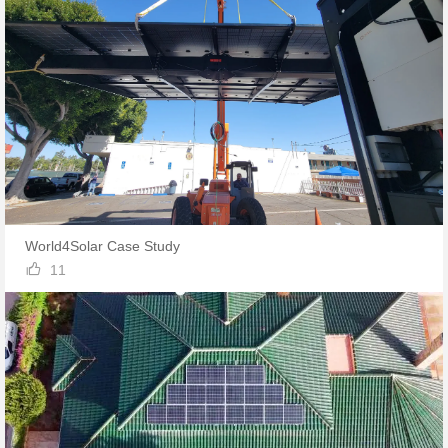
World4Solar Case Study

11