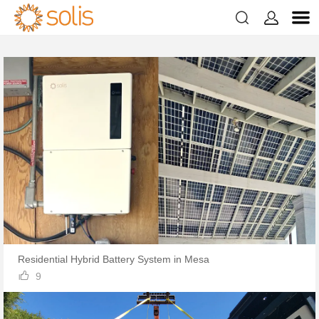
1页


Asuinkäyttöön tarkoitettu aurinkovoimala
2页
3页
Residential Hybrid Battery System in Mesa

9