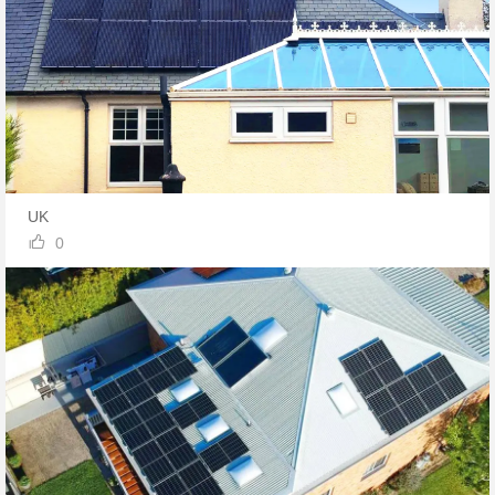
UK

0