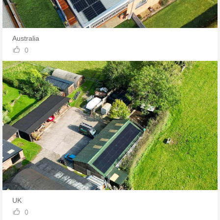
Australia

0
UK

0