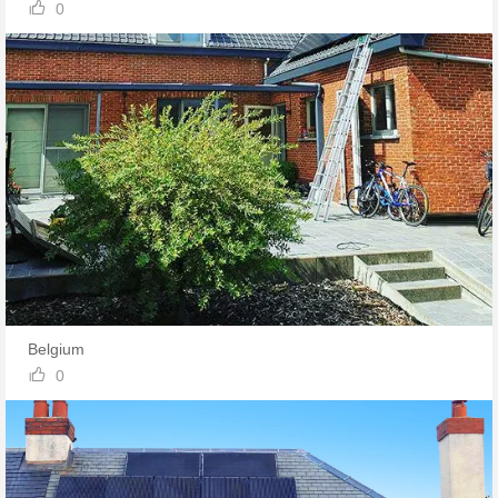

0
Belgium

0