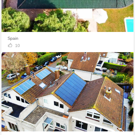
Spain

10