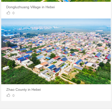
Dongluzhuang Village in Hebei

0
Zhao County in Hebei

0