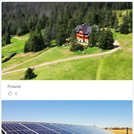
Poland

0