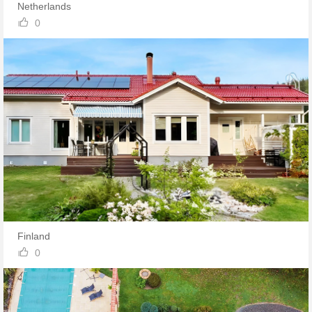
Netherlands

0
Finland

0