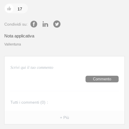

17
Condividi su:
Nota applicativa
Vallentuna
Commento
Tutti i commenti (
0
)：
+ Più