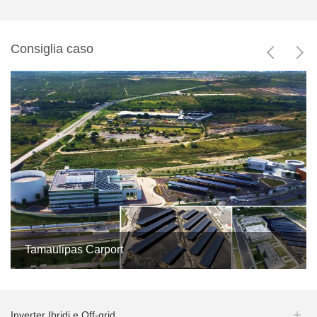
Consiglia caso


Tamaulipas Carport


5MW

Mexico
0
Inverter Ibridi e Off-grid