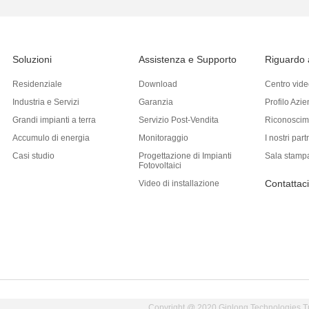
Soluzioni
Assistenza e Supporto
Riguardo 
Residenziale
Download
Centro vide
d
Industria e Servizi
Garanzia
Profilo Azi
Grandi impianti a terra
Servizio Post-Vendita
Riconoscim
Accumulo di energia
Monitoraggio
I nostri part
Casi studio
Progettazione di Impianti
Sala stamp
Fotovoltaici
Contattaci
Video di installazione
Copyright @ 2020 Ginlong Technologies Tutti 