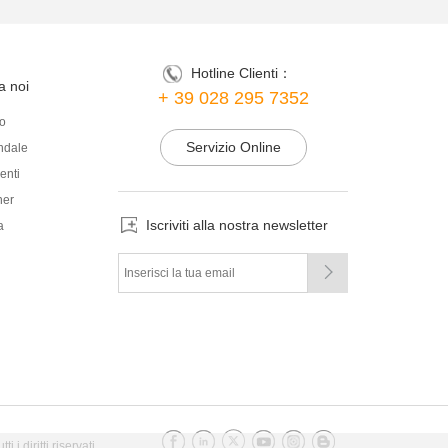
Hotline Clienti：
a noi
+ 39 028 295 7352
o
Servizio Online
endale
enti
ner
Iscriviti alla nostra newsletter
a

i diritti riservati