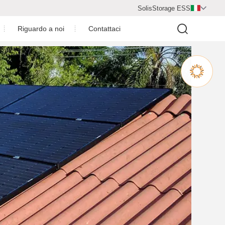
SolisStorage ESS

Riguardo a noi
Contattaci
Centro video
Profilo Aziendale
Riconoscimenti
I nostri partner
ltaici
Sala stampa