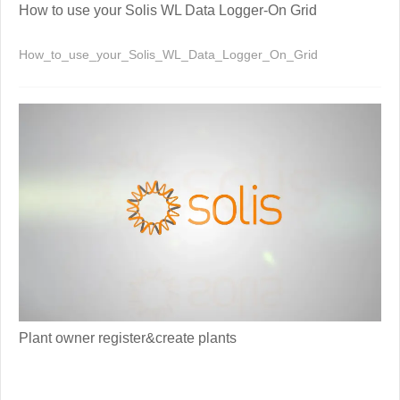
How to use your Solis WL Data Logger-On Grid
How_to_use_your_Solis_WL_Data_Logger_On_Grid
Plant owner register&create plants