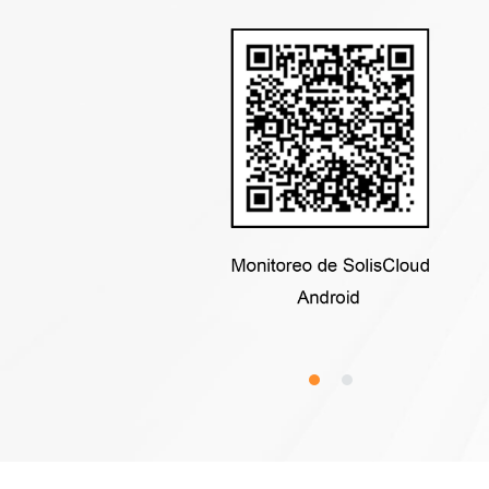
S6-EH3P(30-6
S5-GC(4
S5-W
S5-GC(2
S5-GC(12