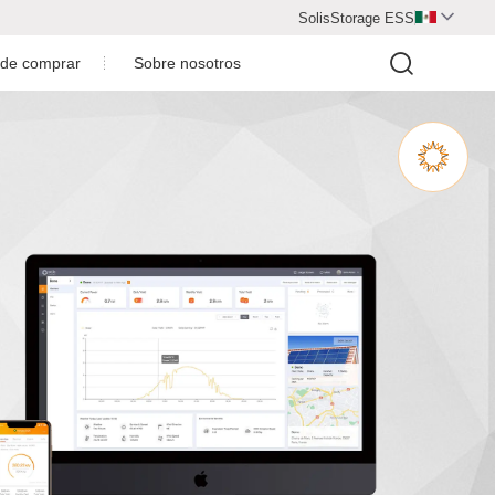
SolisStorage ESS

de comprar
Sobre nosotros
Perfil de la compañía
Honore de la compañía
Socio de cooperación
Contáctenos
Únete a nosotros
P(2.5-6)K-S
S6-GR1P(2.5-3)K-S-LV