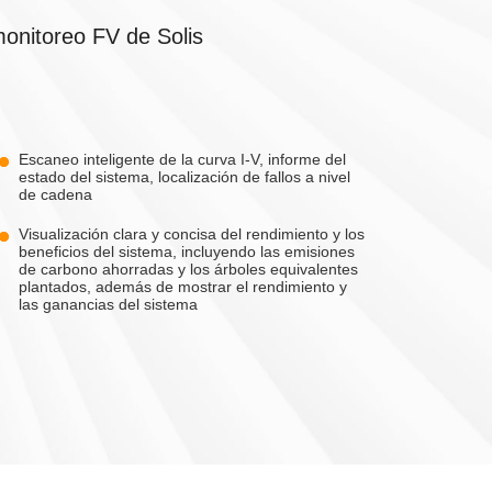
50)K10-NV-YD-H-US
3-36)K-LV-ND
isCloud
S5-GC60K-HV
MB-S4-W4
onitoreo FV de Solis
Escaneo inteligente de la curva I-V, informe del
estado del sistema, localización de fallos a nivel
de cadena
Visualización clara y concisa del rendimiento y los
0-60)K-HV-ND
S5-GC(75-100)K-US
beneficios del sistema, incluyendo las emisiones
de carbono ahorradas y los árboles equivalentes
plantados, además de mostrar el rendimiento y
las ganancias del sistema
-100)K07-LV-ND
Solis-(185-255)K-EHV-5G-US-PLUS