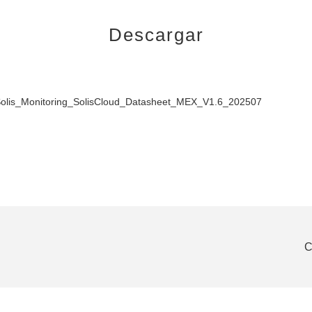
Descargar
olis_Monitoring_SolisCloud_Datasheet_MEX_V1.6_202507
350)K-EHV-US
C