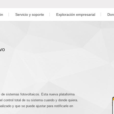
ón
Servicio y soporte
Exploración empresarial
Don
léctricas Residenciales
Descargar
Sala de noticias
ral Eléctrica C&I
Servicio postventa
Centro de video
vo
la de servicios públicos
Monitoreo
 Almacenamiento de Energía
Diseño de planta fotovoltaica
studio
Preguntas más frecuentes
0.7-3.6)K-M
S6-GR1P1K-M-LV
S6-GR1
s
e de sistemas fotovoltaicos. Esta nueva plataforma
l control total de su sistema cuando y donde quiera.
alizado y que se puede ajustar para notificarle en