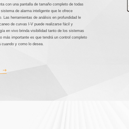
nta con una pantalla de tamaño completo de todas
 sistema de alarma inteligente que le ofrece
P(7-10)K
o. Las herramientas de análisis en profundidad le
aneo de curvas I-V puede realizarse fácil y
ía en vivo brinda visibilidad tanto de los sistemas
o más importante es que tendrá un control completo
sa cuando y como lo desea.
-11.4)K-H-US
5-10)K-LV
4G-ST
S6-EH2P(5-8)K02-SV-YD-L
S5-GR3P(5-20)K-HV
S2-WL-ST
S6-EH2P(10-1
S6-GC3P(15
S3-