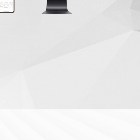
6)K03-SV-YD-L-US
-20)K03-LV-ND
WIFI-ST
S6-EH2P(10-18)K03-SV-YD-L
S6-GC3P40K03-HV-ND
S4-WiFi-ST