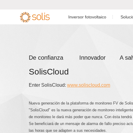
Inversor fotovoltaico
Soluci
Soluciones para Centrales E
Inversor Monofásico

Soluciones para Cent
Inversor trifásico

De confianza Innovador A sal
Soluciones de planta a esca
Inversor de almacenamiento de
energía

SolisCloud
Soluciones para el Sistema de
Accesorios

Caso de e
Enter SolisCloud:
www.soliscloud.com
S6-GR1P(
Nueva generación de la plataforma de monitoreo FV de Soli
"SolisCloud" es la nueva generación de monitoreo inteligent
de monitoreo le dará más poder que nunca. Con ésta tendrá e
Se beneficiará de un mensaje de alarma de fallo preciso actu
las horas que se adapten a sus necesidades.