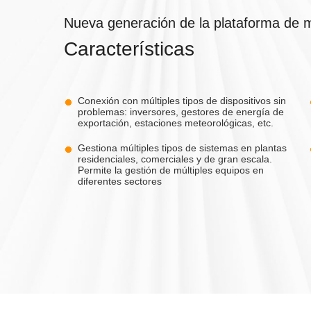
0)K-NV-YD-H-US
0-50)K-HV
iFi-ST
S6-EH3P(60-75)K10-LV-YD-H-US
S5-GC(15-23)K-LV
Solis-EPM-5G
S6-EH3P(100-1
S6-GC3P(2
Sol
Nueva generación de la plataforma de m
Características
Conexión con múltiples tipos de dispositivos sin
problemas: inversores, gestores de energía de
exportación, estaciones meteorológicas, etc.
Gestiona múltiples tipos de sistemas en plantas
5-36)K-LV
S5-GC(50-60)K-LV
S6-GC3P(5
residenciales, comerciales y de gran escala.
Permite la gestión de múltiples equipos en
diferentes sectores
4-125)K-HV
S6-GC3P(150-200)K07-HV-ND-US
S6-GC3P(80