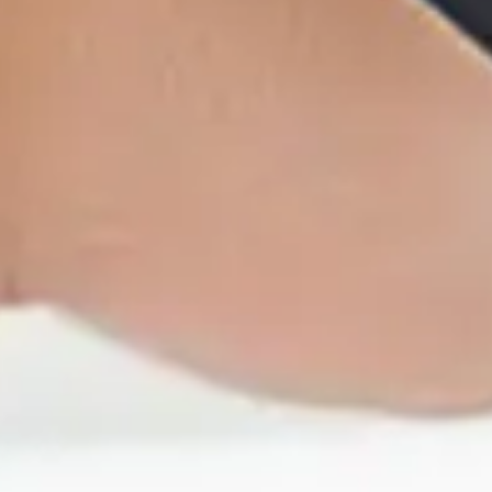
S6-GU(250-