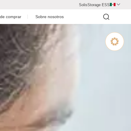
SolisStorage ESS

de comprar
Sobre nosotros
Perfil de la compañía
Honore de la compañía
Socio de cooperación
Contáctenos
Únete a nosotros
P(2.5-6)K-S
S6-GR1P(2.5-3)K-S-LV