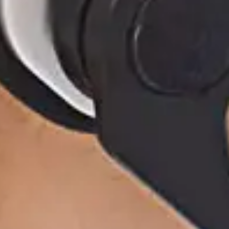
S6-EH3P(30-6
S5-GC(4
S5-W
S5-GC(2
S5-GC(12