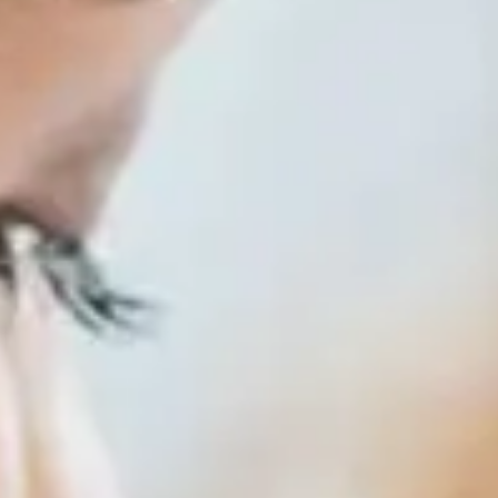
6)K03-SV-YD-L-US
-20)K03-LV-ND
WIFI-ST
S6-EH2P(10-18)K03-SV-YD-L
S6-GC3P40K03-HV-ND
S4-WiFi-ST