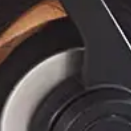
S5-GR1
S6-EH1P(3.8
S5-GR3P(
S1-W