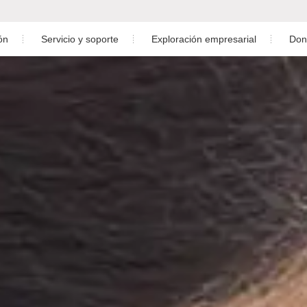
ón
Servicio y soporte
Exploración empresarial
Don
léctricas Residenciales
Descargar
Sala de noticias
ral Eléctrica C&I
Servicio postventa
Centro de video
la de servicios públicos
Monitoreo
 Almacenamiento de Energía
Diseño de planta fotovoltaica
studio
Preguntas más frecuentes
0.7-3.6)K-M
S6-GR1P1K-M-LV
S6-GR1