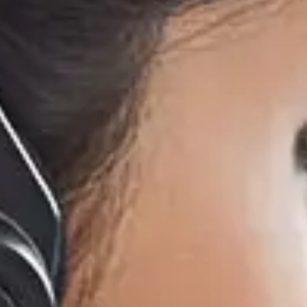
P(7-10)K
-11.4)K-H-US
5-10)K-LV
4G-ST
S6-EH2P(5-8)K02-SV-YD-L
S5-GR3P(5-20)K-HV
S2-WL-ST
S6-EH2P(10-1
S6-GC3P(15
S3-