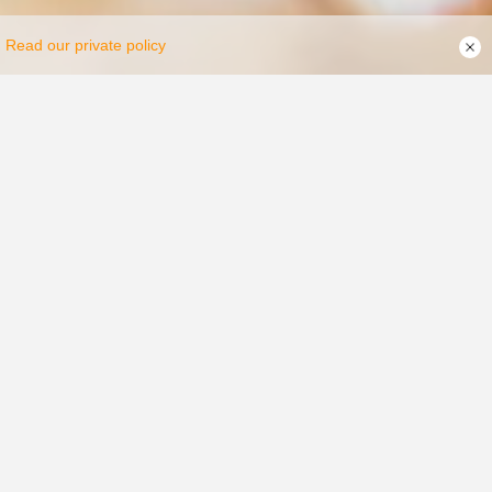
.
Read our private policy
m
8: 30-17: 30 los días laborables