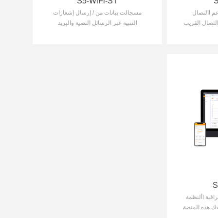
S5-WiFi-ST
م االتصال
مسجالت بيانات من / إرسال إشعارات
التصال القريب
التنبيه عبر الرسائل النصية والبريد
ح األخطاء
اإللكتروني / دعم جهاز التوجيه ثنائي
النطاق بتردد 5 جيجا هرتز و2.4جيجا هرتز
S
اقبة األنظمة
حك هذه المنصة
 ت يسبق لها