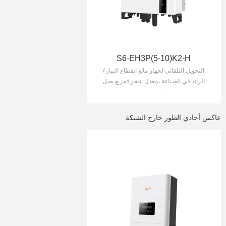
S6-EH3P(5-10)K2-H
التحويل التلقائي لجهاز مانع انقطاع التيار /
الرائد في الصناعة بمعدل شحن/تفريغ يصل
إلى 50 أمبير/10 كيلوواط
عاكس أحادي الطور خارج الشبكة