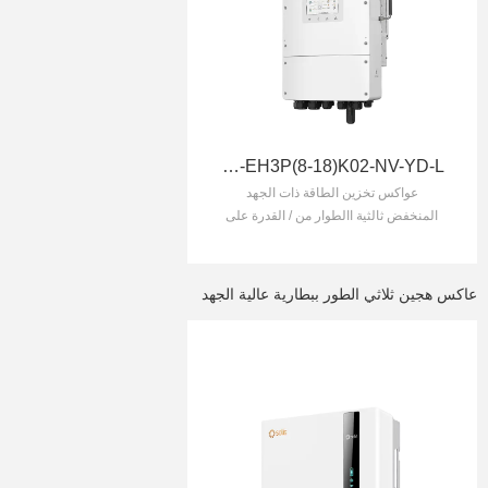
S6-EH3P(8-18)K02-NV-YD-L
عواكس تخزين الطاقة ذات الجهد
المنخفض ثالثية االطوار من / القدرة على
التحميل الزائد بنسبة %200 لمدة 10 ثوان
/ يدعم منفذين احتياطيين للتحكم الذكي
في األحمال المهمة وغير المهمة
عاكس هجين ثلاثي الطور ببطارية عالية الجهد