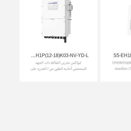
S6-EH1P(12-18)K03-NV-YD-L
S5-EH1P
Uninterrupt
عواكس تخزين الطاقة ذات الجهد
reaction 
المنخفض أحادية الطور من / القدرة على
support more
التحميل الزائد بنسبة %200 لمدة 10 ثوان
string input
/ يمكن ربط عدة محوالت للعمل معا
with 182/2
لتكوين شبكة مصغرة