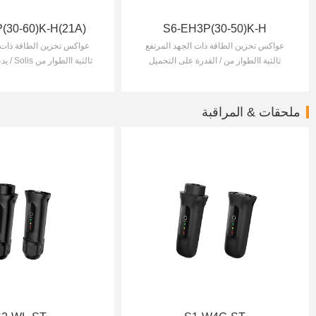
(30-60)K-H(21A)
S6-EH3P(30-50)K-H
عواكس تخزين الطاقة ذات الجهد المرتفع
عواكس تخزين الطاقة ذات ا
ثالثية االطوار من / القدرة على التحميل
ثالثية اا
الزائد بنسبة %160 لمدة 2 ثوان / يدعم
الكه
األحمال غير المتوازنة وأحمال نصف الموجة
يعظم استخدام الطاقة
على كل من الشبكة ومنفذ الدعم
ملحقات & المراقبة
االحتياطي