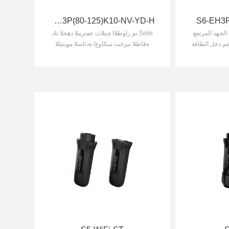
S6-EH3P(80-125)K10-NV-YD-H
S6-EH3P
لجهد المرتفع
Solis نم راوطلاا ةيثلاث عفترملا دهجلا تاذ
لطوار من Solis / يدعم دخل الطاقة
ةقاطلا نيزخت سكاوع/ ةدئاسلا مويثيللا
روضوئية حتى 100 كيلوواط، مما
تايراطب عم ةقفاوتم/ مادختساب
 الشمسية
ةلوهسب ماظنلا ةعس عيسوت ددرتملا
رايتلا نارتقاو ةيزاوتملا تلايصوتلا