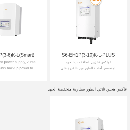
(3-6)K-L(Smart)
S6-EH1P(3-10)K-L-PLUS
عواكس تخزين الطاقة ذات الجهد
ed power supply, 20ms
المنخفض أحادية الطور من / القدرة على
/ 5kW backup power to
التحميل الزائد بنسبة %200 لمدة 10 ثوان
 important loads / Max.
/ يمكن ربط عدة محوالت للعمل معا
 current 15A, compatible
لتكوين شبكة مصغرة
10mm bifacial module
عاكس هجين ثلاثي الطور ببطارية منخفضة الجهد