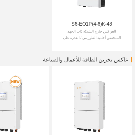
S6-EO1P(4-6)K-48
العواكس خارج الشبكة ذات الجهد
المنخفض أحادية الطور من / القدرة على
التحميل الزائد بنسبة %200 لمدة 10 ثوان
/ يمكن ربط عدة محوالت للعمل معا
لتكوين شبكة مصغرة
عاكس تخزين الطاقة للأعمال والصناعة