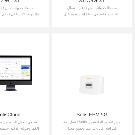
S2-WL-ST
S1-W4G-ST
مسجالت بيانات من / دعم االتصال
مسجالت بيانات من / دع
باإلنترنت الالسلكي 4G / إنذار وجود خلل،
باإلنترنت الالسلكي / دعم ا
المراقبة في الوقت الفعلي
بواسطة البلوتوث وتصحي
olisCloud
Solis-EPM-5G
مدير تصدير الطاقة من Solis / تصل دقة
عد هي الجيل الجديد من مر
المراقبة إلى %1، مما يحسن معدل
الكهروضوئية الذكية. ستمن
االستخدام الذاتي للنظام
الجديدة للمراقبة قوة لم